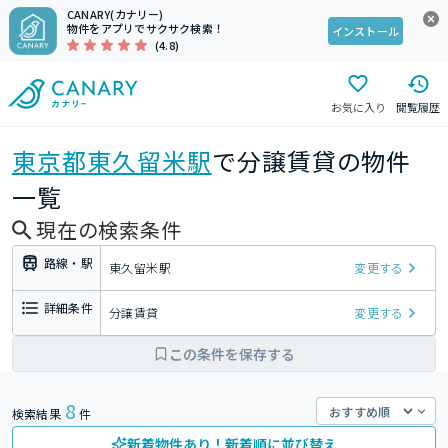
CANARY(カナリー)
物件をアプリでサクサク検索！
インストール
(4.8)
お気に入り
閲覧履歴
東京都
東久留米駅
で分譲賃貸の物件
一覧
現在の検索条件
路線・駅
東久留米駅
変更する
詳細条件
分譲賃貸
変更する
この条件を保存する
8
検索結果
件
新着物件あり！新着順に並び替え