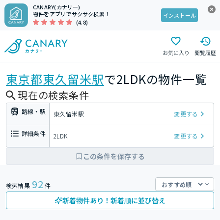
CANARY(カナリー)
物件をアプリでサクサク検索！
インストール
(4.8)
お気に入り
閲覧履歴
東京都
東久留米駅
で2LDKの物件一覧
現在の検索条件
路線・駅
東久留米駅
変更する
詳細条件
2LDK
変更する
この条件を保存する
92
検索結果
件
新着物件あり！新着順に並び替え