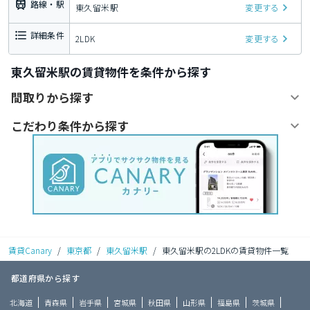
路線・駅
東久留米駅
変更する
詳細条件
2LDK
変更する
東久留米駅の賃貸物件を条件から探す
間取りから探す
こだわり条件から探す
賃貸Canary
/
東京都
/
東久留米駅
/
東久留米駅の2LDKの賃貸物件一覧
都道府県から探す
北海道
青森県
岩手県
宮城県
秋田県
山形県
福島県
茨城県