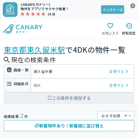
CANARY(カナリー)
物件をアプリでサクサク検索！
インストール
(4.8)
お気に入り
閲覧履歴
東京都
東久留米駅
で4DKの物件一覧
現在の検索条件
路線・駅
東久留米駅
変更する
詳細条件
4DK
変更する
この条件を保存する
2
検索結果
件
新着物件あり！新着順に並び替え