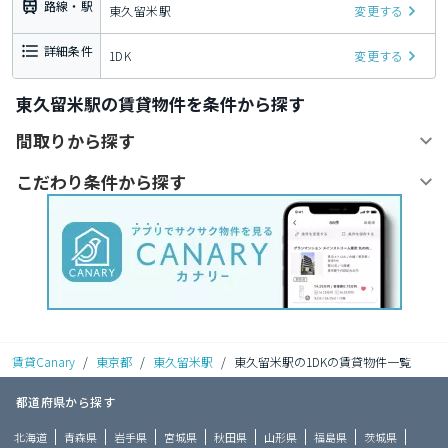
路線・駅
東久留米駅
変更する
詳細条件
1DK
変更する
東久留米駅の賃貸物件を条件から探す
間取りから探す
こだわり条件から探す
賃貸Canary
/
東京都
/
東久留米駅
/
東久留米駅の1DKの賃貸物件一覧
都道府県から探す
北海道
青森県
岩手県
宮城県
秋田県
山形県
福島県
茨城県