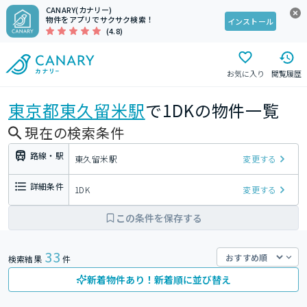
CANARY(カナリー)
物件をアプリでサクサク検索！
インストール
(4.8)
お気に入り
閲覧履歴
東京都
東久留米駅
で1DKの物件一覧
現在の検索条件
路線・駅
東久留米駅
変更する
詳細条件
1DK
変更する
この条件を保存する
33
検索結果
件
新着物件あり！新着順に並び替え