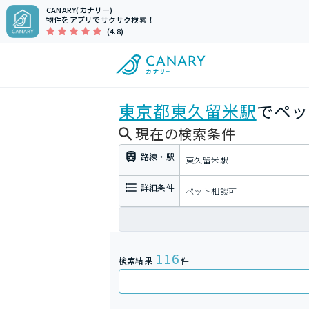
CANARY(カナリー)
物件をアプリでサクサク検索！
(4.8)
東京都
東久留米駅
でペッ
現在の検索条件
路線・駅
東久留米駅
詳細条件
ペット相談可
116
検索結果
件