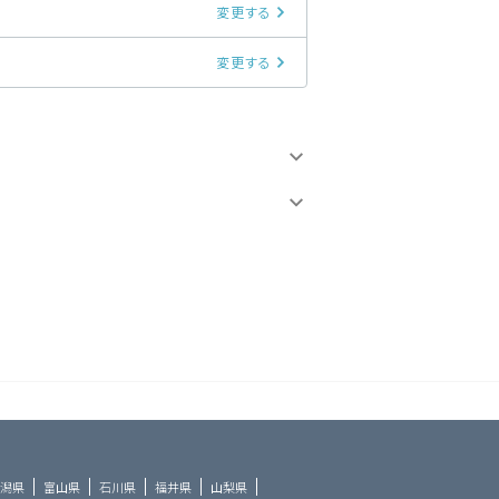
変更する
変更する
潟県
富山県
石川県
福井県
山梨県