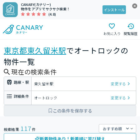
CANARY(カナリー)
物件をアプリでサクサク検索！
インストール
(4.8)
お気に入り
閲覧履歴
東京都
東久留米駅
でオートロックの
物件一覧
現在の検索条件
路線・駅
東久留米駅
変更する
詳細条件
オートロック
変更する
この条件を保存する
117
検索結果
件
新着物件あり！新着順に並び替え