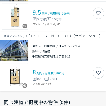
9.5
万円
/
管理費
5,000円
9.5万円
9.5万円
敷
礼
ワンルーム
/
21.37㎡
/
2階
Ｃ’ＥＳＴ ＢＯＮ ＣＨＯＵ（セボン シュー）
賃貸マンション
東京メトロ東西線 / 浦安駅 徒歩20分
築6年
/
4階建
千葉県浦安市堀江１丁目2-18
8
万円
/
管理費
5,000円
8万円
0万円
敷
礼
1K
/
20.08㎡
/
2階
同じ建物で掲載中の物件 (0件)