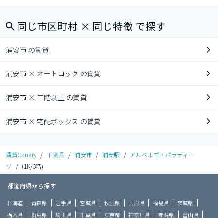
同じ市区町村 × 同じ特徴 で探す
浦安市 の賃貸
浦安市 × オートロック の賃貸
浦安市 × 二階以上 の賃貸
浦安市 × 宅配ボックス の賃貸
賃貸Canary
/
千葉県
/
浦安市
/
浦安駅
/
アルベルゴ・パラディー
ゾ
/
(1K/3階)
都道府県から探す
北海道
青森県
岩手県
宮城県
秋田県
山形県
福島県
茨城県
栃木県
群馬県
埼玉県
千葉県
東京都
神奈川県
新潟県
富山県