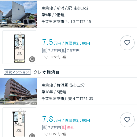
京葉線 / 新浦安駅 徒歩16分
築9年
/
2階建
千葉県浦安市今川３丁目2-15
7.5
万円
/
管理費
3,000円
7.5万円
7.5万円
敷
礼
1K
/
19.85㎡
/
2階
クレオ舞浜Ⅲ
賃貸マンション
京葉線 / 舞浜駅 徒歩12分
築18年
/
5階建
千葉県浦安市弁天４丁目21-33
7.8
万円
/
管理費
3,500円
7.8万円
無料
敷
礼
1K
/
23.15㎡
/
5階