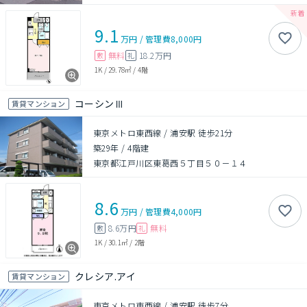
9.1
万円
/
管理費
8,000円
無料
18.2万円
敷
礼
1K
/
29.78㎡
/
4階
コーシンⅢ
賃貸マンション
東京メトロ東西線 / 浦安駅 徒歩21分
築29年
/
4階建
東京都江戸川区東葛西５丁目５０－１４
8.6
万円
/
管理費
4,000円
8.6万円
無料
敷
礼
1K
/
30.1㎡
/
2階
クレシア.アイ
賃貸マンション
東京メトロ東西線 / 浦安駅 徒歩7分