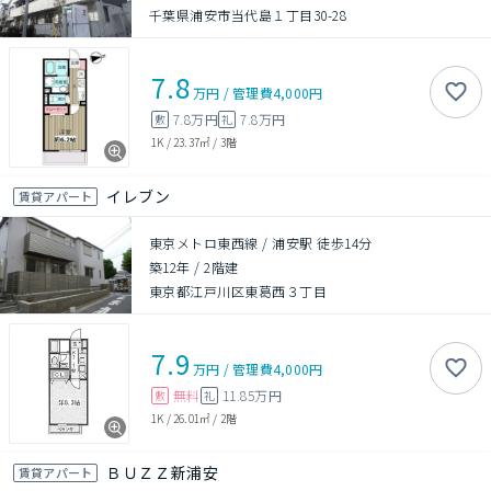
千葉県浦安市当代島１丁目30-28
7.8
万円
/
管理費
4,000円
7.8万円
7.8万円
敷
礼
1K
/
23.37㎡
/
3階
イレブン
賃貸アパート
東京メトロ東西線 / 浦安駅 徒歩14分
築12年
/
2階建
東京都江戸川区東葛西３丁目
7.9
万円
/
管理費
4,000円
無料
11.85万円
敷
礼
1K
/
26.01㎡
/
2階
ＢＵＺＺ新浦安
賃貸アパート