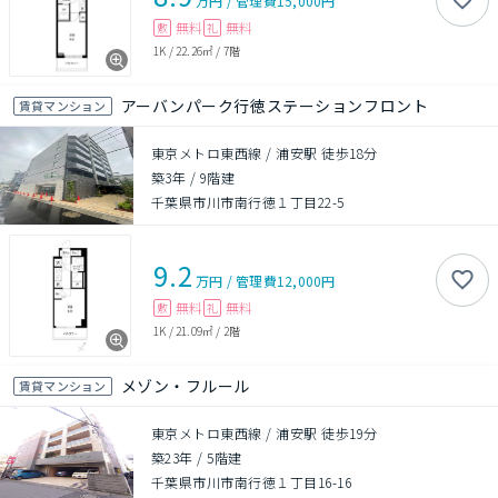
万円
/
管理費
15,000円
無料
無料
敷
礼
1K
/
22.26㎡
/
7階
アーバンパーク行徳ステーションフロント
賃貸マンション
東京メトロ東西線 / 浦安駅 徒歩18分
築3年
/
9階建
千葉県市川市南行徳１丁目22-5
9.2
万円
/
管理費
12,000円
無料
無料
敷
礼
1K
/
21.09㎡
/
2階
メゾン・フルール
賃貸マンション
東京メトロ東西線 / 浦安駅 徒歩19分
築23年
/
5階建
千葉県市川市南行徳１丁目16-16