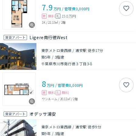
7.9
万円
/
管理費
3,000円
無料
15.8万円
敷
礼
1K
/
22.13㎡
/
2階
Ligere南行徳West
賃貸アパート
東京メトロ東西線 / 浦安駅 徒歩17分
築5年
/
3階建
千葉県市川市南行徳３丁目3-8
8
万円
/
管理費
8,000円
無料
無料
敷
礼
ワンルーム
/
20.12㎡
/
2階
オデッサ浦安
賃貸アパート
東京メトロ東西線 / 浦安駅 徒歩9分
築9年
/
3階建