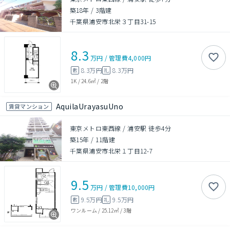
築18年
/
3階建
千葉県浦安市北栄３丁目31-15
8.3
万円
/
管理費
4,000円
8.3万円
8.3万円
敷
礼
1K
/
24.6㎡
/
2階
AquilaUrayasuUno
賃貸マンション
東京メトロ東西線 / 浦安駅 徒歩4分
築15年
/
11階建
千葉県浦安市北栄１丁目12-7
9.5
万円
/
管理費
10,000円
9.5万円
9.5万円
敷
礼
ワンルーム
/
25.12㎡
/
3階