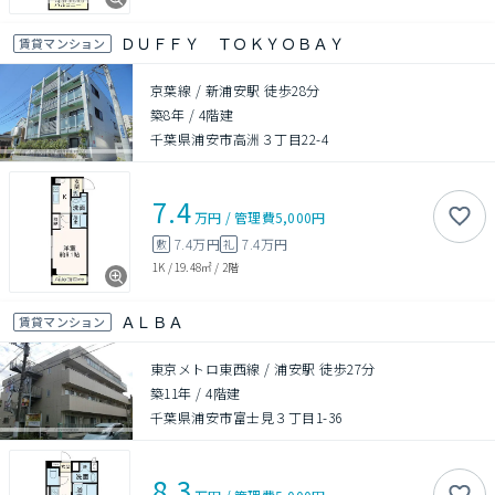
ＤＵＦＦＹ ＴＯＫＹＯＢＡＹ
賃貸マンション
京葉線 / 新浦安駅 徒歩28分
築8年
/
4階建
千葉県浦安市高洲３丁目22-4
7.4
万円
/
管理費
5,000円
7.4万円
7.4万円
敷
礼
1K
/
19.48㎡
/
2階
ＡＬＢＡ
賃貸マンション
東京メトロ東西線 / 浦安駅 徒歩27分
築11年
/
4階建
千葉県浦安市富士見３丁目1-36
8.3