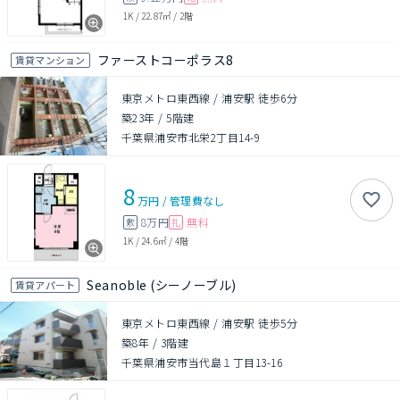
1K
/
22.87㎡
/
2階
ファーストコーポラス8
賃貸マンション
東京メトロ東西線 / 浦安駅 徒歩6分
築23年
/
5階建
千葉県浦安市北栄2丁目14-9
8
万円
/
管理費
なし
8万円
無料
敷
礼
1K
/
24.6㎡
/
4階
Seanoble (シーノーブル)
賃貸アパート
東京メトロ東西線 / 浦安駅 徒歩5分
築8年
/
3階建
千葉県浦安市当代島１丁目13-16