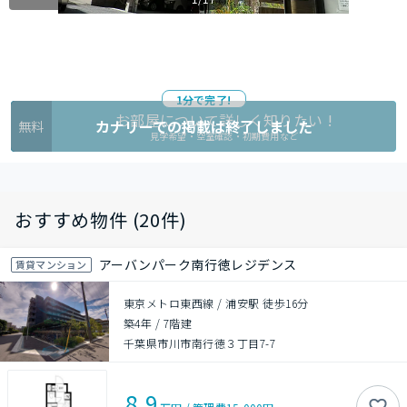
1分で完了!
お部屋について詳しく知りたい !
カナリーでの掲載は終了しました
無料
見学希望・空室確認・初期費用など
おすすめ物件 (20件)
アーバンパーク南行徳レジデンス
賃貸マンション
東京メトロ東西線 / 浦安駅 徒歩16分
築4年
/
7階建
千葉県市川市南行徳３丁目7-7
8.9