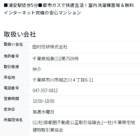
■浦安駅徒歩5分■都市ガスで快適生活！室内洗濯機置場＆無料
インターネット完備の安心マンション
取扱い会社
取扱い会社
田村住研株式会社
免許番号
千葉県知事(11)第7509号
取引態様
仲介
所在地
千葉県市川市相之川４丁目6-11
電話番号
047-357-0812
営業時間
10:00~18:00
定休日
毎週水曜日
所属団体名
(公社)首都圏不動産公正取引協議会,(一社)千葉県宅地
建物取引業協会