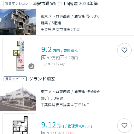
浦安市猫実5丁目 5階建 2023年築
賃貸マンション
東京メトロ東西線 / 浦安駅 徒歩3分
新築
/
5階建
千葉県浦安市猫実5丁目
9.2
万円
/
管理費
なし
9.2万円
9.2万円
敷
礼
1K
/
24.38㎡
/
4階
グランド浦安
賃貸アパート
東京メトロ東西線 / 浦安駅 徒歩6分
築6年
/
3階建
千葉県浦安市猫実４丁目14-7
9.12
万円
/
管理費
4,000円
9.12万円
無料
敷
礼