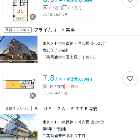
万円
/
管理費
5,000円
8.3万円
8.3万円
敷
礼
1K
/
25.02㎡
/
2階
プライムコート舞浜
賃貸マンション
東京メトロ東西線 / 浦安駅 徒歩26分
築25年
/
3階建
千葉県浦安市富士見３丁目5-29
7.8
万円
/
管理費
5,000円
15.6万円
無料
敷
礼
1K
/
24.94㎡
/
3階
ＢＬＵＥ ＰＡＬＥＴＴＥ浦安
賃貸マンション
東京メトロ東西線 / 浦安駅 徒歩6分
築8年
/
5階建
千葉県浦安市北栄３丁目