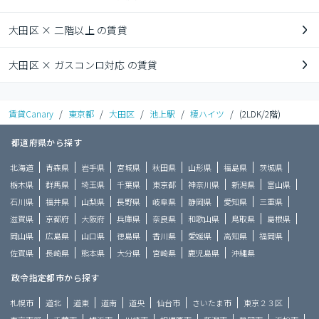
大田区 × 二階以上 の賃貸
大田区 × ガスコンロ対応 の賃貸
賃貸Canary
/
東京都
/
大田区
/
池上駅
/
榎ハイツ
/
(2LDK/2階)
都道府県から探す
北海道
青森県
岩手県
宮城県
秋田県
山形県
福島県
茨城県
栃木県
群馬県
埼玉県
千葉県
東京都
神奈川県
新潟県
富山県
石川県
福井県
山梨県
長野県
岐阜県
静岡県
愛知県
三重県
滋賀県
京都府
大阪府
兵庫県
奈良県
和歌山県
鳥取県
島根県
岡山県
広島県
山口県
徳島県
香川県
愛媛県
高知県
福岡県
佐賀県
長崎県
熊本県
大分県
宮崎県
鹿児島県
沖縄県
政令指定都市から探す
札幌市
道北
道東
道南
道央
仙台市
さいたま市
東京２３区