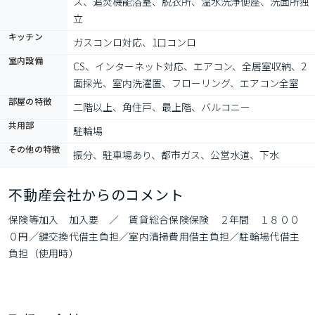
ス、追焚機能浴室、脱衣所、温水洗浄便座、洗面所独
立
キッチン
ガスコンロ対応、1口コンロ
室内設備
CS、インターネット対応、エアコン、全居室収納、2
面採光、室内洗濯置、フローリング、エアコン全室
部屋の特徴
二階以上、角住戸、最上階、バルコニー
共用部
駐輪場
その他の特徴
振分、駐車場あり、都市ガス、公営水道、下水
不動産会社からのコメント
保険等加入　加入要　／　賃貸総合保険保険　２年間　１８００
０円／鍵交換代借主負担／室内清掃費用借主負担／駐輪場代借主
負担（使用時）