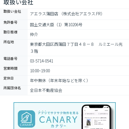
取扱い会社
取扱い会社
アエラス蒲田店 （株式会社アエラス.FR）
免許番号
国土交通大臣（1）第10206号
取引態様
仲介
所在地
東京都大田区西蒲田７丁目４８－８　ルミエール光　
３階
電話番号
03-5714-0541
営業時間
10:00~19:00
定休日
年中無休（年末年始などを除く）
所属団体名
全日本不動産協会