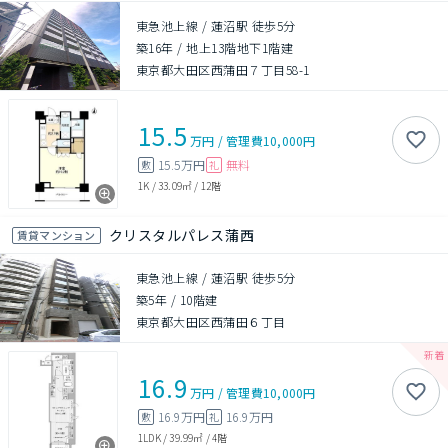
東急池上線 / 蓮沼駅 徒歩5分
築16年
/
地上13階地下1階建
東京都大田区西蒲田７丁目58-1
15.5
万円
/
管理費
10,000円
15.5万円
無料
敷
礼
1K
/
33.09㎡
/
12階
クリスタルパレス蒲西
賃貸マンション
東急池上線 / 蓮沼駅 徒歩5分
築5年
/
10階建
東京都大田区西蒲田６丁目
16.9
万円
/
管理費
10,000円
16.9万円
16.9万円
敷
礼
1LDK
/
39.99㎡
/
4階