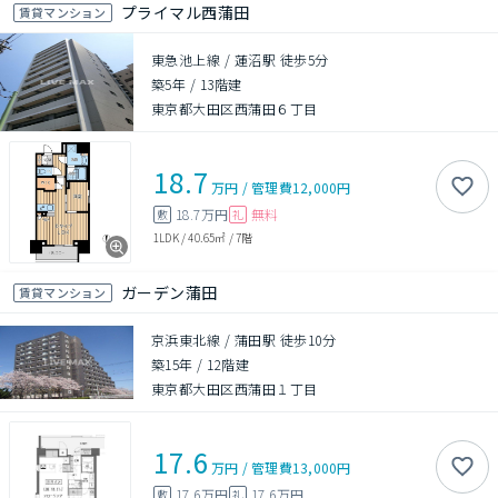
プライマル西蒲田
賃貸マンション
東急池上線 / 蓮沼駅 徒歩5分
築5年
/
13階建
東京都大田区西蒲田６丁目
18.7
万円
/
管理費
12,000円
18.7万円
無料
敷
礼
1LDK
/
40.65㎡
/
7階
ガーデン蒲田
賃貸マンション
京浜東北線 / 蒲田駅 徒歩10分
築15年
/
12階建
東京都大田区西蒲田１丁目
17.6
万円
/
管理費
13,000円
17.6万円
17.6万円
敷
礼