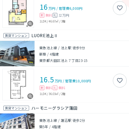
16
万円
/
管理費
6,000円
無料
32万円
敷
礼
1LDK
/
46.67㎡
/
3階
LUORE池上Ⅱ
賃貸マンション
東急池上線 / 池上駅 徒歩9分
新築
/
4階建
東京都大田区池上７丁目23-15
16.5
万円
/
管理費
10,000円
無料
無料
敷
礼
1LDK
/
36.03㎡
/
2階
ハーモニーグラシア蒲田
賃貸マンション
東急池上線 / 蓮沼駅 徒歩2分
築5年
/
4階建