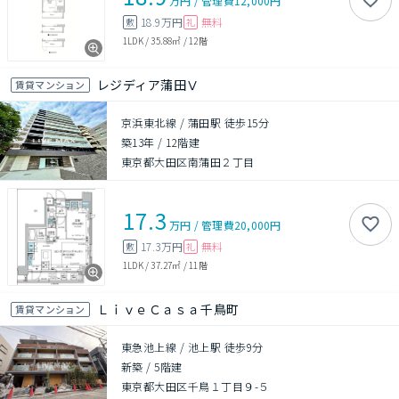
万円
/
管理費
12,000円
18.9万円
無料
敷
礼
1LDK
/
35.88㎡
/
12階
レジディア蒲田Ⅴ
賃貸マンション
京浜東北線 / 蒲田駅 徒歩15分
築13年
/
12階建
東京都大田区南蒲田２丁目
17.3
万円
/
管理費
20,000円
17.3万円
無料
敷
礼
1LDK
/
37.27㎡
/
11階
ＬｉｖｅＣａｓａ千鳥町
賃貸マンション
東急池上線 / 池上駅 徒歩9分
新築
/
5階建
東京都大田区千鳥１丁目９-５