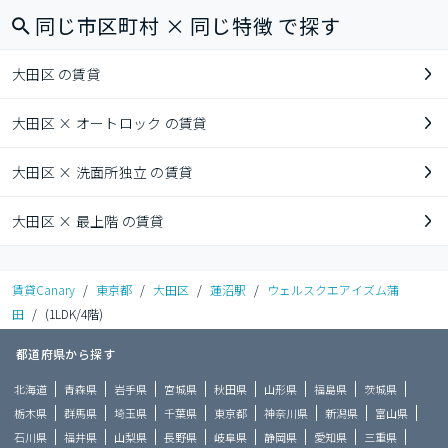
同じ市区町村 × 同じ特徴 で探す
大田区 の賃貸
大田区 × オートロック の賃貸
大田区 × 洗面所独立 の賃貸
大田区 × 最上階 の賃貸
賃貸Canary
/
東京都
/
大田区
/
蓮沼駅
/
ウェルスクエアイズム蒲
田
/
(1LDK/4階)
都道府県から探す
北海道
青森県
岩手県
宮城県
秋田県
山形県
福島県
茨城県
栃木県
群馬県
埼玉県
千葉県
東京都
神奈川県
新潟県
富山県
石川県
福井県
山梨県
長野県
岐阜県
静岡県
愛知県
三重県