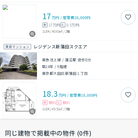
17
万円
/
管理費
20,000円
17万円
8.5万円
敷
礼
1LDK
/
40.63㎡
/
2階
レジデンス新蒲田スクエア
賃貸マンション
東急池上線 / 蓮沼駅 徒歩8分
築24年
/
9階建
東京都大田区新蒲田１丁目
18.3
万円
/
管理費
10,000円
無料
無料
敷
礼
1LDK
/
45.52㎡
/
5階
同じ建物で掲載中の物件 (0件)