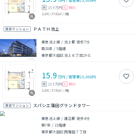
万円
/
管理費
15,000円
15.9万円
無料
敷
礼
1LDK
/
37.82㎡
/
3階
ＰＡＴＨ池上
賃貸マンション
東急池上線 / 池上駅 徒歩7分
築38年
/
5階建
東京都大田区池上６丁目29-8
15.9
万円
/
管理費
15,000円
15.9万円
無料
敷
礼
1LDK
/
37.82㎡
/
3階
スパシエ蒲田グランドタワー
賃貸マンション
東急池上線 / 蓮沼駅 徒歩4分
築7年
/
15階建
東京都大田区西蒲田７丁目