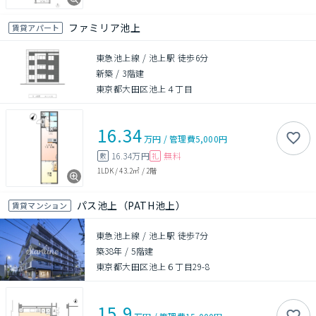
ファミリア池上
賃貸アパート
東急池上線 / 池上駅 徒歩6分
新築
/
3階建
東京都大田区池上４丁目
16.34
万円
/
管理費
5,000円
16.34万円
無料
敷
礼
1LDK
/
43.2㎡
/
2階
パス池上（PATH池上）
賃貸マンション
東急池上線 / 池上駅 徒歩7分
築38年
/
5階建
東京都大田区池上６丁目29-8
15.9