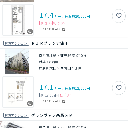
17.4
万円
/
管理費
20,000円
無料
無料
敷
礼
1LDK
/
39.86㎡
/
5階
ＲＪＲプレシア蒲田
賃貸マンション
京浜東北線 / 蒲田駅 徒歩10分
新築
/
8階建
東京都大田区西蒲田４丁目
17.1
万円
/
管理費
12,000円
17.1万円
無料
敷
礼
1LDK
/
33.53㎡
/
5階
グランヴァン西馬込Ⅳ
賃貸マンション
東急池上線 / 池上駅 徒歩17分