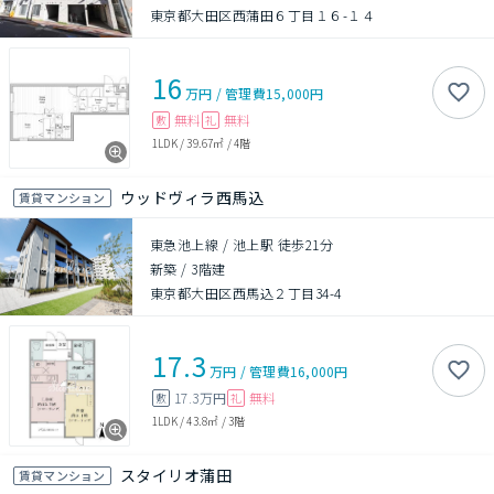
東京都大田区西蒲田６丁目１６-１４
16
万円
/
管理費
15,000円
無料
無料
敷
礼
1LDK
/
39.67㎡
/
4階
ウッドヴィラ西馬込
賃貸マンション
東急池上線 / 池上駅 徒歩21分
新築
/
3階建
東京都大田区西馬込２丁目34-4
17.3
万円
/
管理費
16,000円
17.3万円
無料
敷
礼
1LDK
/
43.8㎡
/
3階
スタイリオ蒲田
賃貸マンション