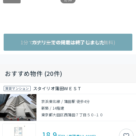
1分で完了!空室状況をお問い合わせ(無料)
カナリーでの掲載は終了しました
おすすめ物件 (20件)
スタイリオ蒲田ＷＥＳＴ
賃貸マンション
京浜東北線 / 蒲田駅 徒歩4分
新築
/
14階建
東京都大田区西蒲田７丁目５０-１０
18.9