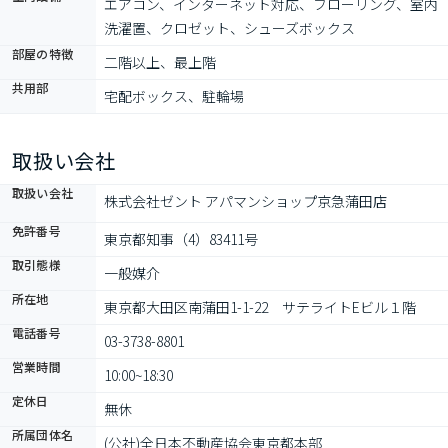
エアコン、インターネット対応、フローリング、室内
洗濯置、クロゼット、シューズボックス
部屋の特徴
二階以上、最上階
共用部
宅配ボックス、駐輪場
取扱い会社
取扱い会社
株式会社ゼント アパマンショップ京急蒲田店
免許番号
東京都知事（4）83411号
取引態様
一般媒介
所在地
東京都大田区南蒲田1-1-22　サテライトEビル１階
電話番号
03-3738-8801
営業時間
10:00~18:30
定休日
無休
所属団体名
(公社)全日本不動産協会東京都本部