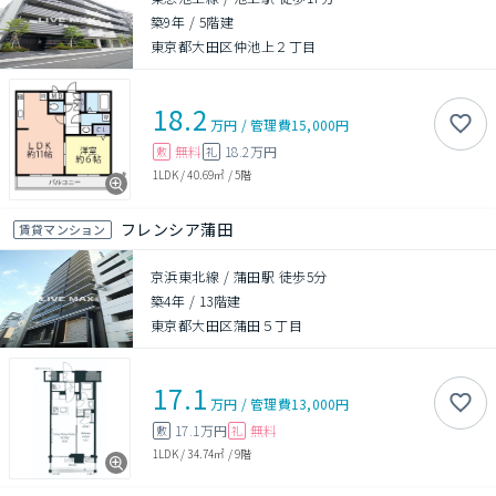
築9年
/
5階建
東京都大田区仲池上２丁目
18.2
万円
/
管理費
15,000円
無料
18.2万円
敷
礼
1LDK
/
40.69㎡
/
5階
フレンシア蒲田
賃貸マンション
京浜東北線 / 蒲田駅 徒歩5分
築4年
/
13階建
東京都大田区蒲田５丁目
17.1
万円
/
管理費
13,000円
17.1万円
無料
敷
礼
1LDK
/
34.74㎡
/
9階