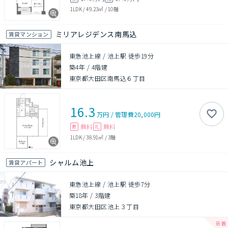
1LDK
/
49.23㎡
/
10階
ミリアレジデンス南馬込
賃貸マンション
東急池上線 / 池上駅 徒歩19分
築4年
/
4階建
東京都大田区南馬込６丁目
16.3
万円
/
管理費
20,000円
無料
無料
敷
礼
1LDK
/
38.91㎡
/
3階
シャルム池上
賃貸アパート
東急池上線 / 池上駅 徒歩7分
築18年
/
3階建
東京都大田区池上３丁目