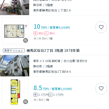
築38年
/
5階建
東京都練馬区桜台１丁目2-6
10
万円
/
管理費
9,000円
無料
無料
敷
礼
2K
/
34.18㎡
/
5階
練馬区桜台2丁目 3階建 1978年築
賃貸マンション
東京メトロ有楽町線 / 氷川台駅 徒歩8分
築48年
/
3階建
東京都練馬区桜台2丁目54-6
8.5
万円
/
管理費
2,000円
8.5万円
8.5万円
敷
礼
2K
/
30㎡
/
3階