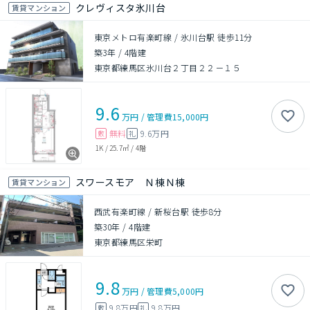
クレヴィスタ氷川台
賃貸マンション
東京メトロ有楽町線 / 氷川台駅 徒歩11分
築3年
/
4階建
東京都練馬区氷川台２丁目２２－１５
9.6
万円
/
管理費
15,000円
無料
9.6万円
敷
礼
1K
/
25.7㎡
/
4階
スワースモア Ｎ棟Ｎ棟
賃貸マンション
西武有楽町線 / 新桜台駅 徒歩8分
築30年
/
4階建
東京都練馬区栄町
9.8
万円
/
管理費
5,000円
9.8万円
9.8万円
敷
礼