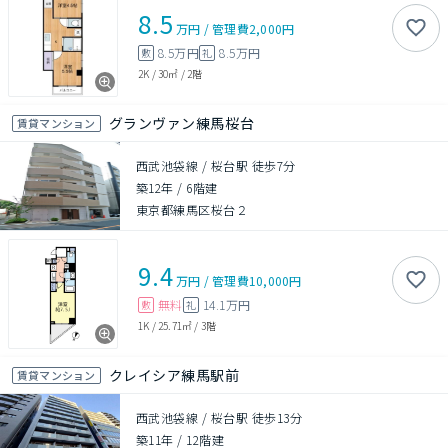
8.5
万円
/
管理費
2,000円
8.5万円
8.5万円
敷
礼
2K
/
30㎡
/
2階
グランヴァン練馬桜台
賃貸マンション
西武池袋線 / 桜台駅 徒歩7分
築12年
/
6階建
東京都練馬区桜台２
9.4
万円
/
管理費
10,000円
無料
14.1万円
敷
礼
1K
/
25.71㎡
/
3階
クレイシア練馬駅前
賃貸マンション
西武池袋線 / 桜台駅 徒歩13分
築11年
/
12階建