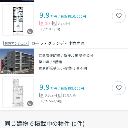
9.9
万円
/
管理費
10,000円
無料
9.9万円
敷
礼
1K
/
25.8㎡
/
3階
ガーラ・グランディ小竹向原
賃貸マンション
西武有楽町線 / 新桜台駅 徒歩12分
築11年
/
5階建
東京都板橋区小茂根4丁目不明
9.9
万円
/
管理費
9,000円
9.9万円
19.8万円
敷
礼
1K
/
28.51㎡
/
4階
同じ建物で掲載中の物件 (0件)