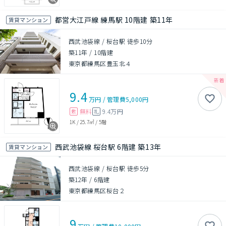
都営大江戸線 練馬駅 10階建 築11年
賃貸マンション
西武池袋線 / 桜台駅 徒歩10分
築11年
/
10階建
東京都練馬区豊玉北４
9.4
万円
/
管理費
5,000円
無料
9.4万円
敷
礼
1K
/
25.7㎡
/
5階
西武池袋線 桜台駅 6階建 築13年
賃貸マンション
西武池袋線 / 桜台駅 徒歩5分
築12年
/
6階建
東京都練馬区桜台２
9