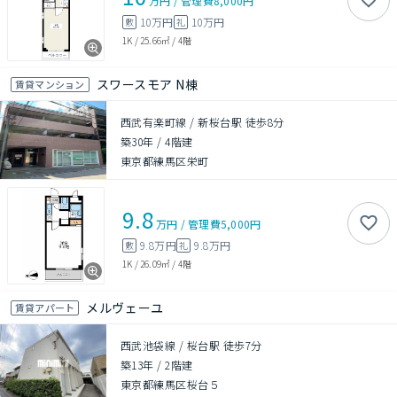
万円
/
管理費
8,000円
10万円
10万円
敷
礼
1K
/
25.66㎡
/
4階
スワースモア N棟
賃貸マンション
西武有楽町線 / 新桜台駅 徒歩8分
築30年
/
4階建
東京都練馬区栄町
9.8
万円
/
管理費
5,000円
9.8万円
9.8万円
敷
礼
1K
/
26.09㎡
/
4階
メルヴェーユ
賃貸アパート
西武池袋線 / 桜台駅 徒歩7分
築13年
/
2階建
東京都練馬区桜台５