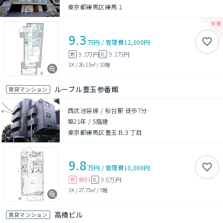
東京都練馬区練馬１
9.3
万円
/
管理費
12,000円
9.3万円
9.3万円
敷
礼
1K
/
26.13㎡
/
10階
ルーブル豊玉参番館
賃貸マンション
西武池袋線 / 桜台駅 徒歩7分
築21年
/
5階建
東京都練馬区豊玉北３丁目
9.8
万円
/
管理費
10,000円
無料
9.8万円
敷
礼
1K
/
27.75㎡
/
5階
高橋ビル
賃貸マンション