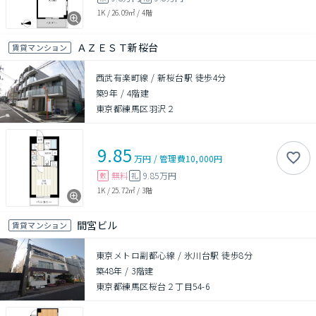
1K
/
26.09㎡
/
4階
ＡＺＥＳＴ新桜台
賃貸マンション
西武有楽町線 / 新桜台駅 徒歩4分
築9年
/
4階建
東京都練馬区羽沢２
9.85
万円
/
管理費
10,000円
無料
9.85万円
敷
礼
1K
/
25.72㎡
/
3階
間宮ビル
賃貸マンション
東京メトロ副都心線 / 氷川台駅 徒歩8分
築48年
/
3階建
東京都練馬区桜台２丁目54-6