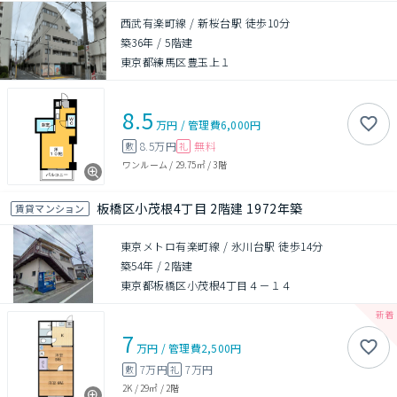
西武有楽町線 / 新桜台駅 徒歩10分
築36年
/
5階建
東京都練馬区豊玉上１
8.5
万円
/
管理費
6,000円
8.5万円
無料
敷
礼
ワンルーム
/
29.75㎡
/
3階
板橋区小茂根4丁目 2階建 1972年築
賃貸マンション
東京メトロ有楽町線 / 氷川台駅 徒歩14分
築54年
/
2階建
東京都板橋区小茂根4丁目４－１４
7
万円
/
管理費
2,500円
7万円
7万円
敷
礼
2K
/
29㎡
/
2階