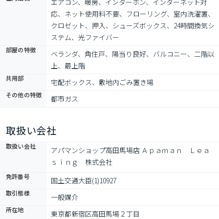
エアコン、暖房、インターホン、インターネット対
応、ネット使用料不要、フローリング、室内洗濯置、
クロゼット、押入、シューズボックス、24時間換気シ
ステム、光ファイバー
部屋の特徴
ベランダ、角住戸、陽当り良好、バルコニー、二階以
上、最上階
共用部
宅配ボックス、敷地内ごみ置き場
その他の特徴
都市ガス
取扱い会社
取扱い会社
アパマンショップ高田馬場店 Ａｐａｍａｎ　Ｌｅａ
ｓｉｎｇ　株式会社　
免許番号
国土交通大臣(1)10927
取引態様
一般媒介
所在地
東京都新宿区高田馬場２丁目