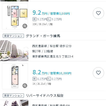
9.2
万円
/
管理費
3,000円
9.2万円
9.2万円
敷
礼
1DK
/
38.19㎡
/
2階
グランド・ガーラ練馬
賃貸マンション
西武豊島線 / 桜台駅 徒歩12分
築27年
/
13階建
東京都練馬区豊玉北５丁目23-4
8.2
万円
/
管理費
10,000円
8.2万円
8.2万円
敷
礼
1K
/
26.21㎡
/
9階
リバーサイドハウス桜台
賃貸マンション
西武豊島線 / 桜台駅 徒歩4分