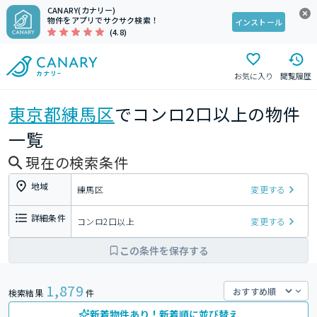
CANARY(カナリー)
物件をアプリでサクサク検索！
インストール
(4.8)
お気に入り
閲覧履歴
東京都
練馬区
でコンロ2口以上の物件
一覧
現在の検索条件
地域
練馬区
変更する
詳細条件
コンロ2口以上
変更する
この条件を保存する
1,879
検索結果
件
新着物件あり！新着順に並び替え