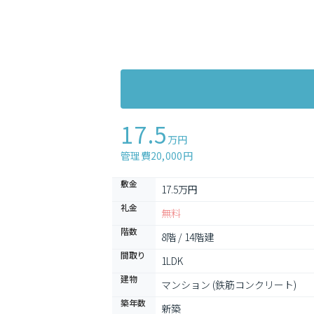
17.5
万円
管理費20,000円
敷金
17.5万円
礼金
無料
階数
8階 / 14階建
間取り
1LDK
建物
マンション (鉄筋コンクリート)
築年数
新築