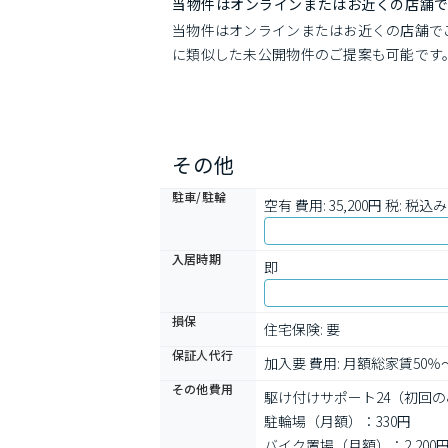
当物件はオンラインまたはお近くの店舗
当物件はオンラインまたはお近くの店舗で
に類似した未公開物件のご提案も可能です
その他
駐車/駐輪
空有 費用: 35,200円 税: 税
入居時期
即
損保
住宅保険: 要
保証人代行
加入要 費用: 月額総家賃50％
その他費用
駆け付けサポート24（初回のみ
駐輪場（月額）：330円
バイク置場（月額）：2,200