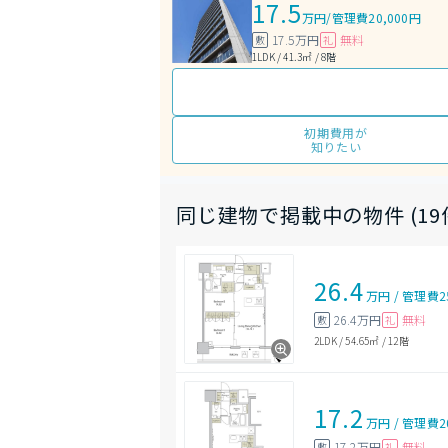
17.5
万円
/
管理費20,000円
17.5万円
無料
敷
礼
1LDK / 41.3㎡ / 8階
初期費用が
知りたい
同じ建物で掲載中の物件 (19
26.4
万円
/
管理費
2
26.4万円
無料
敷
礼
2LDK
/
54.65㎡
/
12階
17.2
万円
/
管理費
2
17.2万円
無料
敷
礼