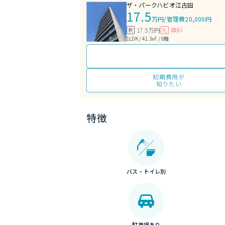
ザ・パークハビオ江古田
17.5
万円
/
管理費20,000円
17.5万円
無料
敷
礼
1LDK / 41.3㎡ / 8階
初期費用が
知りたい
特徴
バス・トイレ別
駐車場あり