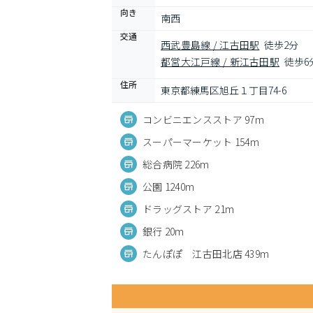
向き
南西
交通
西武豊島線 / 江古田駅
徒歩2分
都営大江戸線 / 新江古田駅
徒歩6
住所
東京都練馬区旭丘１丁目74-6
コンビニエンスストア 97m
スーパーマーケット 154m
総合病院 226m
公園 1240m
ドラッグストア 21m
銀行 20m
たんぽぽ 江古田北店 439m