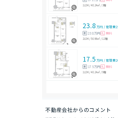
1LDK
/
40.24㎡
/
3階
23.8
万円
/
管理費
2
23.8万円
無料
敷
礼
2LDK
/
50.98㎡
/
12階
17.5
万円
/
管理費
2
17.5万円
無料
敷
礼
1LDK
/
40.24㎡
/
9階
不動産会社からのコメント