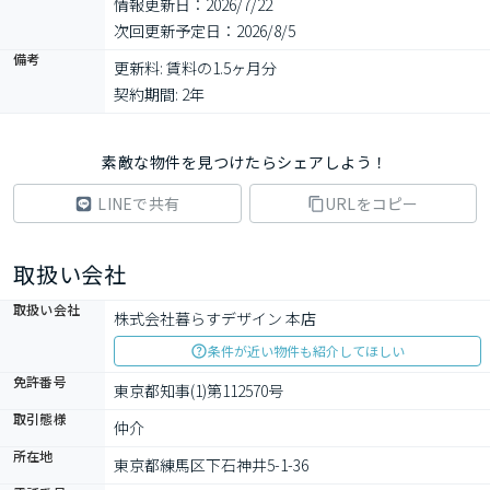
情報更新日：2026/7/22
次回更新予定日：2026/8/5
備考
更新料: 賃料の1.5ヶ月分

契約期間: 2年
素敵な物件を見つけたらシェアしよう！
LINEで共有
URLをコピー
取扱い会社
取扱い会社
株式会社暮らすデザイン 本店
条件が近い物件も紹介してほしい
免許番号
東京都知事(1)第112570号
取引態様
仲介
所在地
東京都練馬区下石神井5-1-36