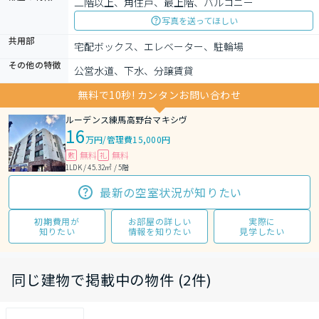
二階以上、角住戸、最上階、バルコニー
写真を送ってほしい
共用部
宅配ボックス、エレベーター、駐輪場
その他の特徴
公営水道、下水、分譲賃貸
無料で10秒! カンタンお問い合わせ
ルーデンス練馬高野台マキシヴ
16
万円
/
管理費15,000円
無料
無料
敷
礼
1LDK / 45.32㎡ / 5階
最新の空室状況が知りたい
初期費用が
お部屋の詳しい
実際に
知りたい
情報を知りたい
見学したい
同じ建物で掲載中の物件 (2件)