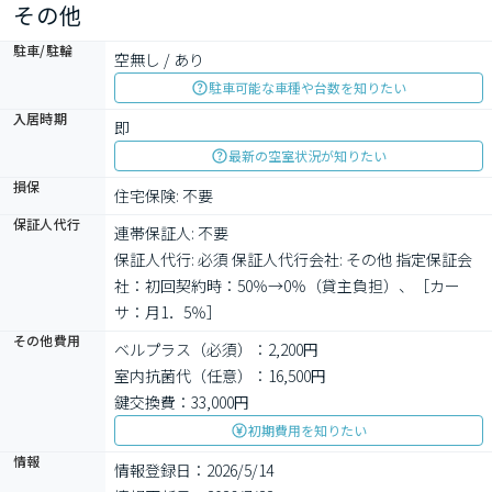
その他
駐車/駐輪
空無し / あり
駐車可能な車種や台数を知りたい
入居時期
即
最新の空室状況が知りたい
損保
住宅保険: 不要
保証人代行
連帯保証人: 不要

保証人代行: 必須 保証人代行会社: その他 指定保証会
社：初回契約時：50％→0％（貸主負担）、［カー
サ：月1．5％］
その他費用
ベルプラス（必須）：2,200円
室内抗菌代（任意）：16,500円
鍵交換費：33,000円
初期費用を知りたい
情報
情報登録日：2026/5/14