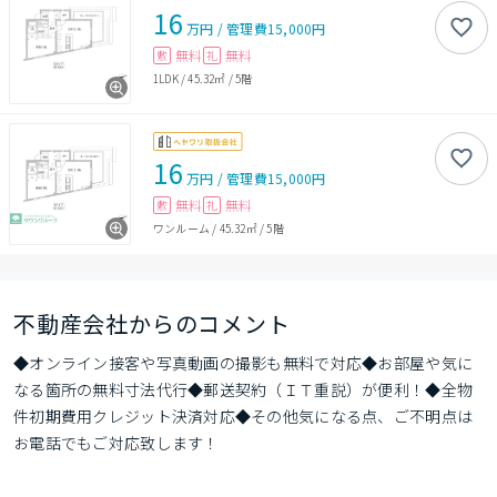
16
万円
/
管理費
15,000円
無料
無料
敷
礼
1LDK
/
45.32㎡
/
5階
16
万円
/
管理費
15,000円
無料
無料
敷
礼
ワンルーム
/
45.32㎡
/
5階
不動産会社からのコメント
◆オンライン接客や写真動画の撮影も無料で対応◆お部屋や気に
なる箇所の無料寸法代行◆郵送契約（ＩＴ重説）が便利！◆全物
件初期費用クレジット決済対応◆その他気になる点、ご不明点は
お電話でもご対応致します！