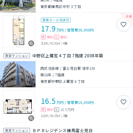
東京都練馬区中村３丁目
家賃カード決済可
17.9
万円
/
管理費
20,000円
無料
無料
敷
礼
2LDK
/
42.52㎡
/
4階
中野区上鷺宮４丁目 7階建 2008年築
賃貸マンション
西武池袋線 / 富士見台駅 徒歩1分
築18年
/
7階建
東京都中野区上鷺宮４丁目
16.5
万円
/
管理費
10,000円
無料
16.5万円
敷
礼
1LDK
/
44.25㎡
/
2階
ＢＰＲレジデンス練馬富士見台
賃貸マンション