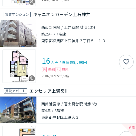
キャニオンガーデン上石神井
賃貸マンション
西武新宿線 / 上井草駅 徒歩13分
築25年
/
7階建
東京都練馬区上石神井３丁目５－１３
16
万円
/
管理費
8,000円
無料
無料
敷
礼
2LDK
/
52.85㎡
/
3階
エクセリア上鷺宮II
賃貸アパート
西武池袋線 / 富士見台駅 徒歩6分
築4年
/
3階建
東京都中野区上鷺宮３