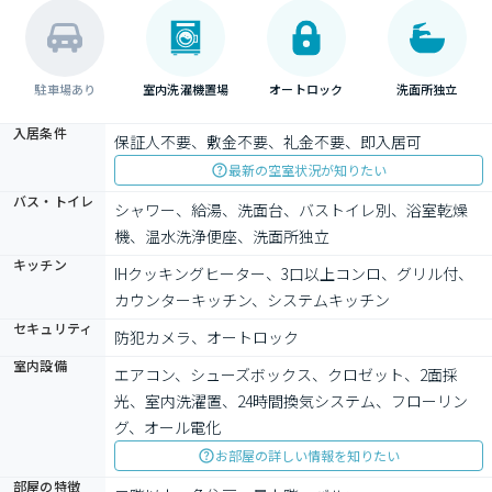
駐車場あり
室内洗濯機置場
オートロック
洗面所独立
入居条件
保証人不要、敷金不要、礼金不要、即入居可
最新の空室状況が知りたい
バス・トイレ
シャワー、給湯、洗面台、バストイレ別、浴室乾燥
機、温水洗浄便座、洗面所独立
キッチン
IHクッキングヒーター、3口以上コンロ、グリル付、
カウンターキッチン、システムキッチン
セキュリティ
防犯カメラ、オートロック
室内設備
エアコン、シューズボックス、クロゼット、2面採
光、室内洗濯置、24時間換気システム、フローリン
グ、オール電化
お部屋の詳しい情報を知りたい
部屋の特徴