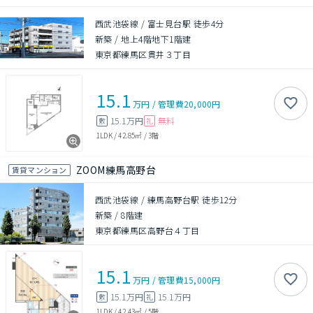
西武池袋線 / 富士見台駅 徒歩4分
新築
/
地上4階地下1階建
東京都練馬区貫井３丁目
15.1
万円
/
管理費
20,000円
15.1万円
無料
敷
礼
1LDK
/
42.85㎡
/
3階
ZOOM練馬高野台
賃貸マンション
西武池袋線 / 練馬高野台駅 徒歩12分
新築
/
8階建
東京都練馬区高野台４丁目
15.1
万円
/
管理費
15,000円
15.1万円
15.1万円
敷
礼
1LDK
/
42.43㎡
/
5階