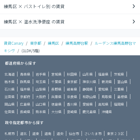
練馬区 × バストイレ別 の賃貸
練馬区 × 温水洗浄便座 の賃貸
賃貸Canary
/
東京都
/
練馬区
/
練馬高野台駅
/
ルーデンス練馬高野台マ
キシヴ
/
(1LDK/5階)
都道府県から探す
北海道
青森県
岩手県
宮城県
秋田県
山形県
福島県
茨城県
栃木県
群馬県
埼玉県
千葉県
東京都
神奈川県
新潟県
富山県
石川県
福井県
山梨県
長野県
岐阜県
静岡県
愛知県
三重県
滋賀県
京都府
大阪府
兵庫県
奈良県
和歌山県
鳥取県
島根県
岡山県
広島県
山口県
徳島県
香川県
愛媛県
高知県
福岡県
佐賀県
長崎県
熊本県
大分県
宮崎県
鹿児島県
沖縄県
政令指定都市から探す
札幌市
道北
道東
道南
道央
仙台市
さいたま市
東京２３区