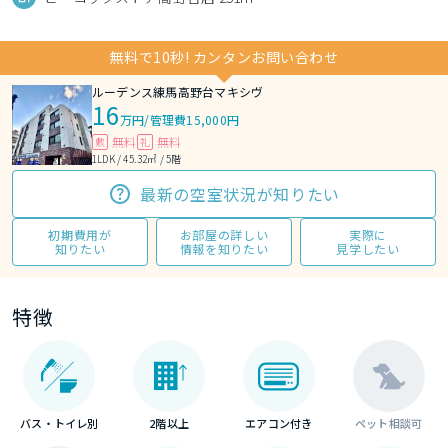
無料で10秒! カンタンお問い合わせ
ルーデンス練馬高野台マキシヴ
16
万円
/
管理費15,000円
無料
無料
敷
礼
1LDK / 45.32㎡ / 5階
最新の空室状況が知りたい
初期費用が
お部屋の詳しい
実際に
知りたい
情報を知りたい
見学したい
特徴
バス・トイレ別
2階以上
エアコン付き
ペット相談可