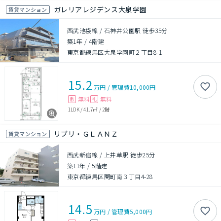
ガレリアレジデンス大泉学園
賃貸マンション
西武池袋線 / 石神井公園駅 徒歩35分
築1年
/
4階建
東京都練馬区大泉学園町２丁目8-1
15.2
万円
/
管理費
10,000円
無料
無料
敷
礼
1LDK
/
41.7㎡
/
2階
リブリ・ＧＬＡＮＺ
賃貸マンション
西武新宿線 / 上井草駅 徒歩25分
築11年
/
5階建
東京都練馬区関町南３丁目4-28
14.5
万円
/
管理費
5,000円