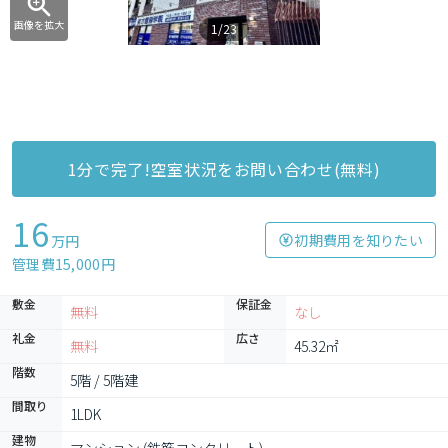
画像を拡大
1/23
1分で完了!空室状況をお問い合わせ(無料)
16
初期費用を知りたい
万円
管理費15,000円
敷金
保証金
無料
なし
礼金
広さ
無料
45.32㎡
階数
5階 / 5階建
間取り
1LDK
建物