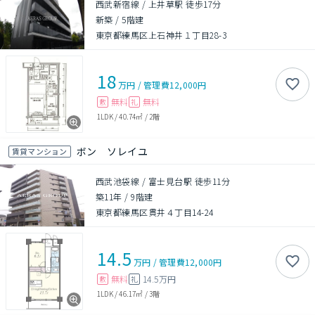
西武新宿線 / 上井草駅 徒歩17分
新築
/
5階建
東京都練馬区上石神井１丁目28-3
18
万円
/
管理費
12,000円
無料
無料
敷
礼
1LDK
/
40.74㎡
/
2階
ボン ソレイユ
賃貸マンション
西武池袋線 / 富士見台駅 徒歩11分
築11年
/
9階建
東京都練馬区貫井４丁目14-24
14.5
万円
/
管理費
12,000円
無料
14.5万円
敷
礼
1LDK
/
46.17㎡
/
3階