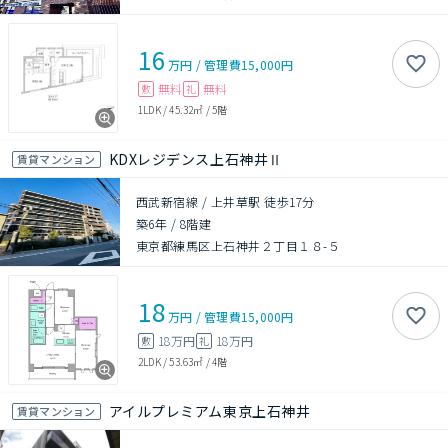
16
万円
/
管理費
15,000円
無料
無料
敷
礼
1LDK
/
45.32㎡
/
5階
KDXレジデンス上石神井Ⅱ
賃貸マンション
西武新宿線 / 上井草駅 徒歩17分
築6年
/
8階建
東京都練馬区上石神井２丁目１８-５
18
万円
/
管理費
15,000円
18万円
18万円
敷
礼
2LDK
/
53.63㎡
/
4階
アイルプレミアム東京上石神井
賃貸マンション