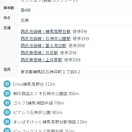
マンション (鉄筋コンクリート)
築年数
築4年
向き
北東
交通
西武池袋線 / 練馬高野台駅
徒歩3分
西武池袋線 / 石神井公園駅
徒歩13分
西武池袋線 / 富士見台駅
徒歩20分
西武新宿線 / 井荻駅
徒歩23分
西武新宿線 / 上井草駅
徒歩32分
住所
東京都練馬区石神井町１丁目8-2
Emio練馬高野台 312m
無印良品エミオ石神井公園店 856m
ゴルフ5練馬南田中店 796m
ピアレス石神井公園 901m
まいばすけっと練馬高野台駅南店 325m
ピーコックストア高野台店 251m