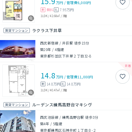
15.9
万円
/
管理費
6,000円
無料
7.95万円
敷
礼
1LDK
/
42.68㎡
/
3階
ラクラス下井草
賃貸マンション
西武新宿線 / 井荻駅 徒歩15分
築20年
/
4階建
東京都杉並区下井草２丁目32-8
14.8
万円
/
管理費
11,000円
14.8万円
14.8万円
敷
礼
1LDK
/
40.47㎡
/
3階
ルーデンス練馬高野台マキシヴ
賃貸マンション
西武池袋線 / 練馬高野台駅 徒歩3分
築4年
/
5階建
東京都練馬区石神井町１丁目８-２