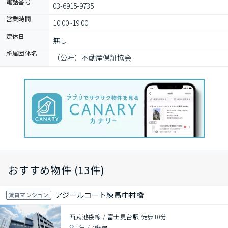
電話番号
03-6915-9735
営業時間
10:00~19:00
定休日
無し
所属団体名
（公社）不動産保証協会
おすすめ物件 (13件)
アジールコート練馬中村橋
賃貸マンション
西武池袋線 / 富士見台駅 徒歩10分
築1年
/
4階建