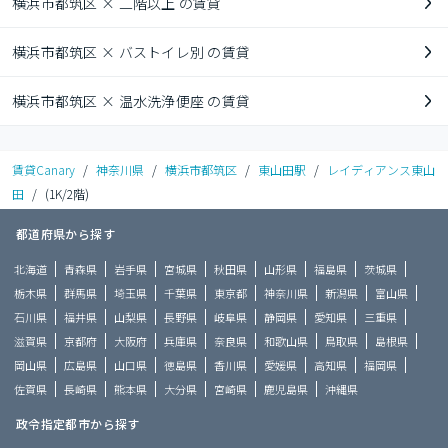
横浜市都筑区 × 二階以上 の賃貸
横浜市都筑区 × バストイレ別 の賃貸
横浜市都筑区 × 温水洗浄便座 の賃貸
賃貸Canary
/
神奈川県
/
横浜市都筑区
/
東山田駅
/
レイディアンス東山
田
/
(1K/2階)
都道府県から探す
北海道
青森県
岩手県
宮城県
秋田県
山形県
福島県
茨城県
栃木県
群馬県
埼玉県
千葉県
東京都
神奈川県
新潟県
富山県
石川県
福井県
山梨県
長野県
岐阜県
静岡県
愛知県
三重県
滋賀県
京都府
大阪府
兵庫県
奈良県
和歌山県
鳥取県
島根県
岡山県
広島県
山口県
徳島県
香川県
愛媛県
高知県
福岡県
佐賀県
長崎県
熊本県
大分県
宮崎県
鹿児島県
沖縄県
政令指定都市から探す