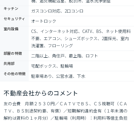
機、追焚機能浴室、脱衣所、温水洗浄便座
キッチン
ガスコンロ対応、2口コンロ
セキュリティ
オートロック
室内設備
CS、インターネット対応、CATV、BS、ネット使用料
不要、エアコン、シューズボックス、2面採光、室内
洗濯置、フローリング
部屋の特徴
二階以上、角住戸、最上階、ロフト
共用部
宅配ボックス、駐輪場
その他の特徴
駐車場あり、公営水道、下水
不動産会社からのコメント
友の会費　月額２５３０円／ＣＡＴＶでＢＳ、ＣＳ視聴可（ＣＡ
ＴＶ、ＢＳ別途契約要、有償）／短期解約違約金有（１年未満の
解約は賃料の１ヶ月分）／駐輪場（利用時）：利用料等借主負担