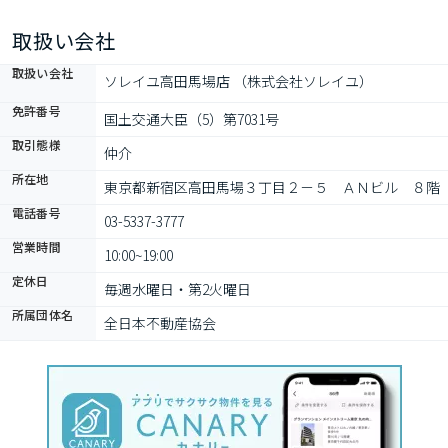
取扱い会社
取扱い会社
ソレイユ高田馬場店 （株式会社ソレイユ）
免許番号
国土交通大臣（5）第7031号
取引態様
仲介
所在地
東京都新宿区高田馬場３丁目２－５　ＡＮビル　８階
電話番号
03-5337-3777
営業時間
10:00~19:00
定休日
毎週水曜日・第2火曜日
所属団体名
全日本不動産協会