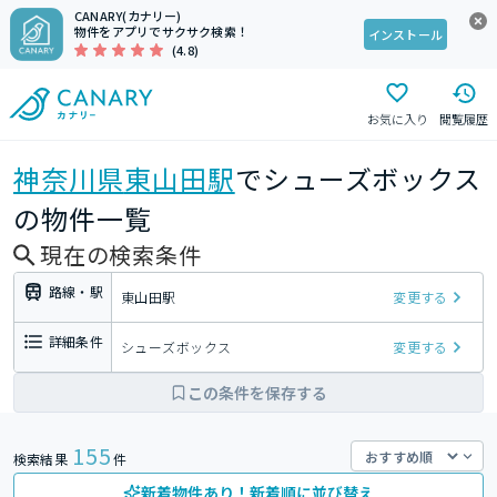
CANARY(カナリー)
物件をアプリでサクサク検索！
インストール
(4.8)
お気に入り
閲覧履歴
神奈川県
東山田駅
でシューズボックス
の物件一覧
現在の検索条件
路線・駅
東山田駅
変更する
詳細条件
シューズボックス
変更する
この条件を保存する
155
検索結果
件
新着物件あり！新着順に並び替え