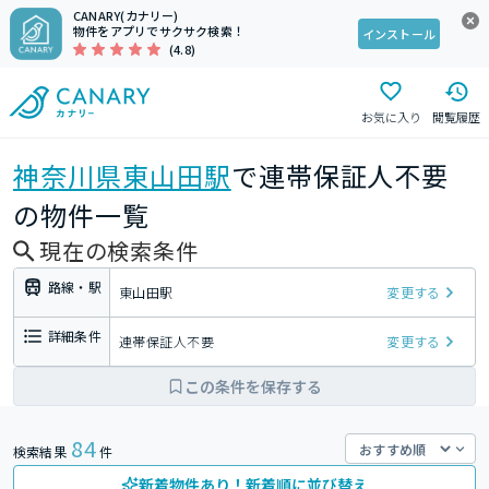
CANARY(カナリー)
物件をアプリでサクサク検索！
インストール
(4.8)
お気に入り
閲覧履歴
神奈川県
東山田駅
で連帯保証人不要
の物件一覧
現在の検索条件
路線・駅
東山田駅
変更する
詳細条件
連帯保証人不要
変更する
この条件を保存する
84
検索結果
件
新着物件あり！新着順に並び替え