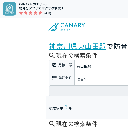
CANARY(カナリー)
物件をアプリでサクサク検索！
(4.8)
神奈川県
東山田駅
で防音
現在の検索条件
路線・駅
東山田駅
詳細条件
防音室
0
検索結果
件
現在の検索条件