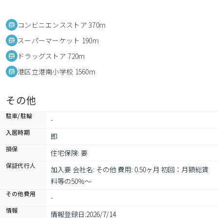
コンビニエンスストア 370m
スーパーマーケット 190m
ドラッグストア 720m
港区立港南小学校 1560m
その他
駐車/駐輪
-
入居時期
即
損保
住宅保険: 要
保証代行人
加入要 会社名: その他 費用: 0.50ヶ月 初回：月額総賃
料等の50％～
その他費用
-
情報
情報登録日:
2026/7/14