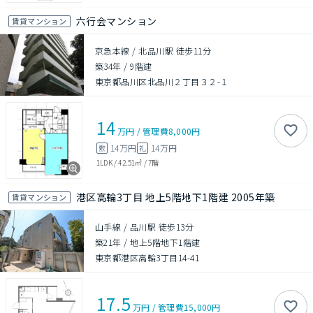
六行会マンション
賃貸マンション
京急本線 / 北品川駅 徒歩11分
築34年
/
9階建
東京都品川区北品川２丁目３２-１
14
万円
/
管理費
8,000円
14万円
14万円
敷
礼
1LDK
/
42.51㎡
/
7階
港区高輪3丁目 地上5階地下1階建 2005年築
賃貸マンション
山手線 / 品川駅 徒歩13分
築21年
/
地上5階地下1階建
東京都港区高輪3丁目14-41
17.5
万円
/
管理費
15,000円