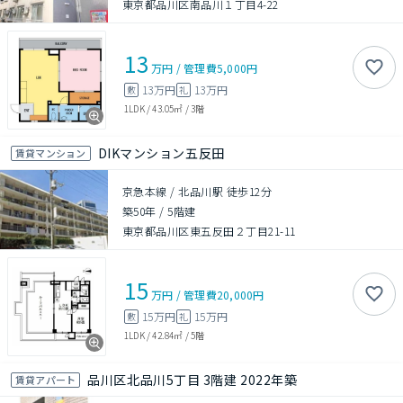
東京都品川区南品川１丁目4-22
13
万円
/
管理費
5,000円
13万円
13万円
敷
礼
1LDK
/
43.05㎡
/
3階
DIKマンション五反田
賃貸マンション
京急本線 / 北品川駅 徒歩12分
築50年
/
5階建
東京都品川区東五反田２丁目21-11
15
万円
/
管理費
20,000円
15万円
15万円
敷
礼
1LDK
/
42.84㎡
/
5階
品川区北品川5丁目 3階建 2022年築
賃貸アパート