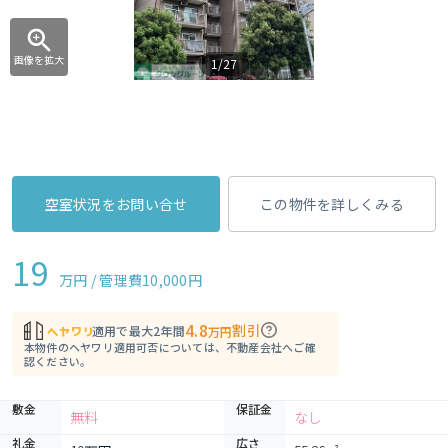
画像を拡大
1/27
空室状況をお問い合せ
この物件を詳しくみる
19
万円 / 管理費
10,000円
4.8
割引
適用で最大2年間
万円
本物件のヘヤワリ適用可否については、不動産会社へご確
認ください。
敷金
保証金
無料
なし
礼金
広さ