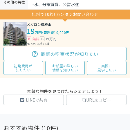
その他の特徴
下水、分譲賃貸、公営水道
無料で10秒! カンタンお問い合わせ
メガロン御殿山
19
万円
/
管理費10,000円
無料
19万円
敷
礼
3K / 55.26㎡ / 6階
最新の空室状況が知りたい
初期費用が
お部屋の詳しい
実際に
知りたい
情報を知りたい
見学したい
素敵な物件を見つけたらシェアしよう！
LINEで共有
URLをコピー
おすすめ物件 (
10
件)