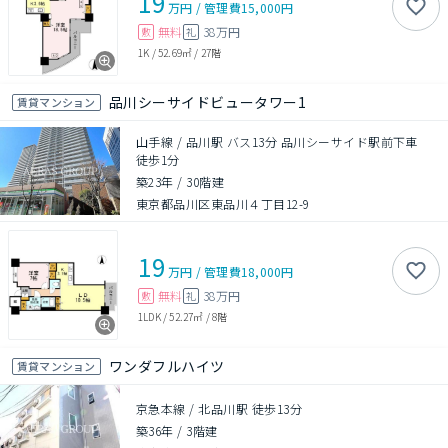
19
万円
/
管理費
15,000円
無料
38万円
敷
礼
1K
/
52.69㎡
/
27階
品川シーサイドビュータワー1
賃貸マンション
山手線 / 品川駅 バス13分 品川シーサイド駅前下車
徒歩1分
築23年
/
30階建
東京都品川区東品川４丁目12-9
19
万円
/
管理費
18,000円
無料
38万円
敷
礼
1LDK
/
52.27㎡
/
8階
ワンダフルハイツ
賃貸マンション
京急本線 / 北品川駅 徒歩13分
築36年
/
3階建