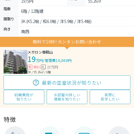
19万円
55.26㎡
階数
6階 / 12階建
間取り
3K (K5.2帖 / 和6.0帖 / 洋5.9帖 / 洋5.4帖)
向き
南西
無料で10秒! カンタンお問い合わせ
メガロン御殿山
19
万円
/
管理費10,000円
無料
19万円
敷
礼
3K / 55.26㎡ / 6階
最新の空室状況が知りたい
初期費用が
お部屋の詳しい
実際に
知りたい
情報を知りたい
見学したい
特徴