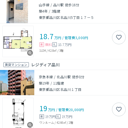
山手線 / 品川駅 徒歩16分
築4年
/
3階建
東京都品川区北品川5丁目１７ー５
18.7
万円
/
管理費
3,000円
無料
18.7万円
敷
礼
1LDK
/
42.8㎡
/
3階
レジディア品川
賃貸マンション
京急本線 / 北品川駅 徒歩8分
築19年
/
11階建
東京都品川区北品川１丁目
19
万円
/
管理費
20,000円
19万円
19万円
敷
礼
ワンルーム
/
42.66㎡
/
2階