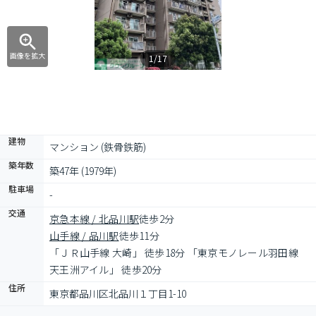
画像を拡大
1/17
建物
マンション (鉄骨鉄筋)
築年数
築47年 (1979年)
駐車場
-
交通
京急本線 / 北品川駅
徒歩2分
山手線 / 品川駅
徒歩11分
「ＪＲ山手線 大崎」 徒歩18分 「東京モノレール羽田線 
天王洲アイル」 徒歩20分
住所
東京都品川区北品川１丁目1-10