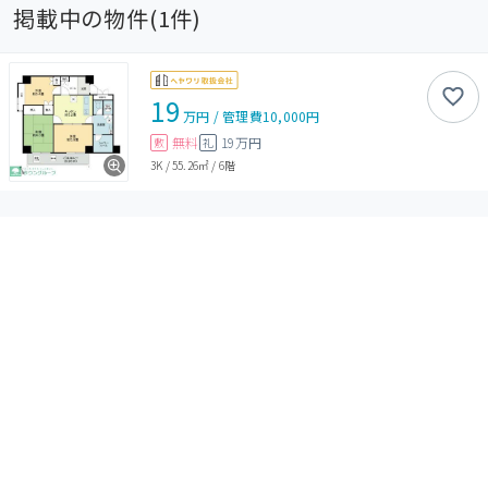
掲載中の物件(
1
件)
19
万円
/
管理費
10,000円
無料
19万円
敷
礼
3K
/
55.26㎡
/
6階