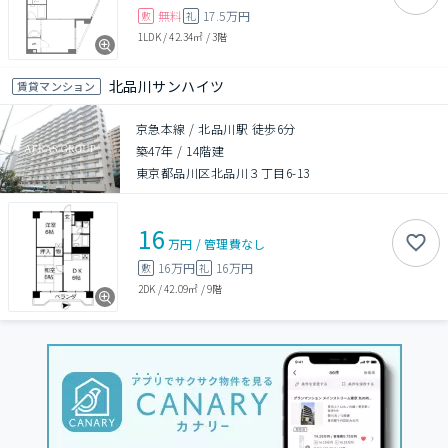
無料
17.5万円
敷
礼
1LDK
/
42.34㎡
/
3階
北品川サンハイツ
賃貸マンション
京急本線 / 北品川駅 徒歩6分
築47年
/
14階建
東京都品川区北品川３丁目6-13
16
万円
/
管理費
なし
16万円
16万円
敷
礼
2DK
/
42.09㎡
/
9階