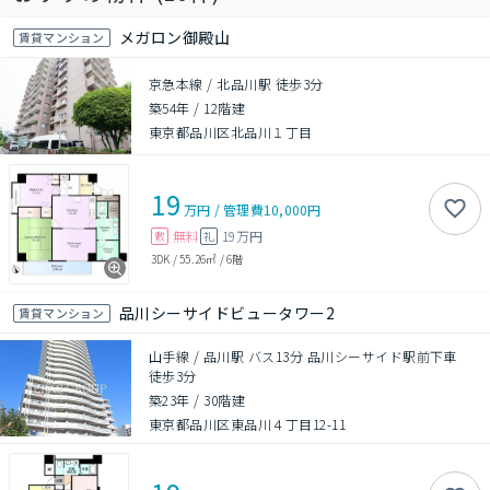
メガロン御殿山
賃貸マンション
京急本線 / 北品川駅 徒歩3分
築54年
/
12階建
東京都品川区北品川１丁目
19
万円
/
管理費
10,000円
無料
19万円
敷
礼
3DK
/
55.26㎡
/
6階
品川シーサイドビュータワー2
賃貸マンション
山手線 / 品川駅 バス13分 品川シーサイド駅前下車
徒歩3分
築23年
/
30階建
東京都品川区東品川４丁目12-11