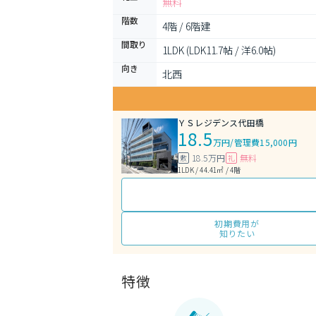
無料
階数
4階 / 6階建
間取り
1LDK (LDK11.7帖 / 洋6.0帖)
向き
北西
ＹＳレジデンス代田橋
18.5
万円
/
管理費15,000円
18.5万円
無料
敷
礼
1LDK / 44.41㎡ / 4階
初期費用が
知りたい
特徴