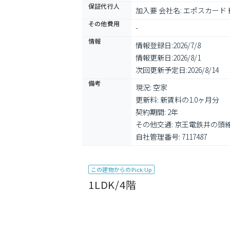
保証代行人
加入要 会社名: エポスカー
その他費用
-
情報
情報登録日:
2026/7/8
情報更新日:
2026/8/1
次回更新予定日:
2026/8/14
備考
現況: 空家

更新料: 新賃料の1.0ヶ月分

契約期間: 2年

その他交通: 京王電鉄井の頭線 
自社管理番号: 7117487
この建物からのPick Up
1LDK/4階