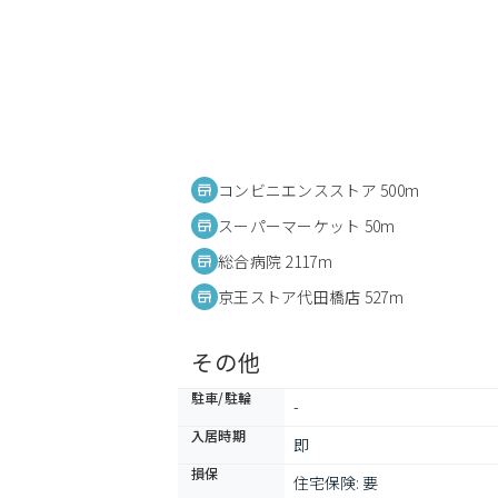
コンビニエンスストア 500m
スーパーマーケット 50m
総合病院 2117m
京王ストア代田橋店 527m
その他
駐車/駐輪
-
入居時期
即
損保
住宅保険: 要