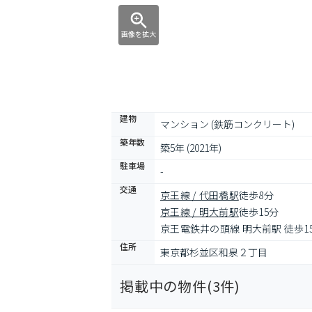
画像を拡大
建物
マンション (鉄筋コンクリート)
築年数
築5年 (2021年)
駐車場
-
交通
京王線 / 代田橋駅
徒歩8分
京王線 / 明大前駅
徒歩15分
京王電鉄井の頭線 明大前駅 徒歩1
住所
東京都杉並区和泉２丁目
掲載中の物件(
3
件)