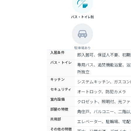
バス・トイレ別
駐車場あり
入居条件
即入居可、保証人不要、初期
バス・トイレ
専用バス、追焚機能浴室、浴
所独立
キッチン
システムキッチン、ガスコン
セキュリティ
オートロック、防犯カメラ
室内設備
クロゼット、照明付、光ファ
部屋の特徴
角住戸、バルコニー、二階以
共用部
エレベーター、駐輪場、宅配
その他の特徴