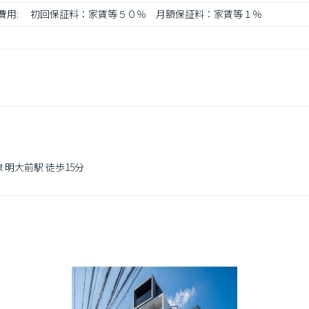
ド 費用: 　初回保証料：家賃等５０％　月額保証料：家賃等１％
明大前駅 徒歩15分
