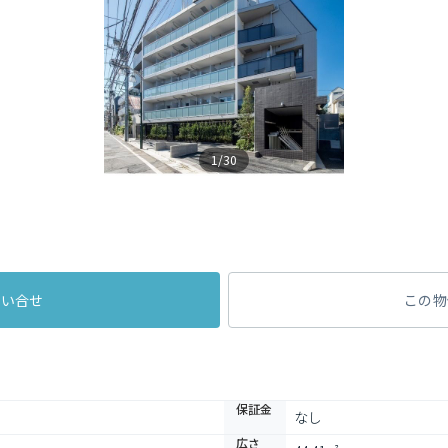
1/30
問い合せ
この物
保証金
なし
広さ