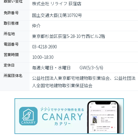
取扱い会社
株式会社 リライフ 荻窪店
免許番号
国土交通大臣(1)第10792号
取引態様
仲介
所在地
東京都杉並区荻窪5-28-10 竹西ビル2階
電話番号
03-4218-2690
営業時間
10:00~18:30
定休日
毎週火曜日・水曜日　　GW(5/3~5/6)　
所属団体名
公益社団法⼈東京都宅地建物取引業協会、公益社団法
⼈全国宅地建物取引業保証協会