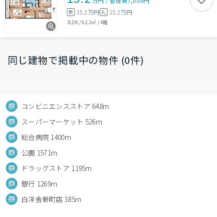
万円
/
管理費
7,000円
15.2万円
15.2万円
敷
礼
3LDK
/
62.2㎡
/
4階
同じ建物で掲載中の物件 (0件)
コンビニエンスストア 648m
スーパーマーケット 526m
総合病院 1400m
公園 1571m
ドラッグストア 1195m
銀行 1269m
白洋舎新町店 385m