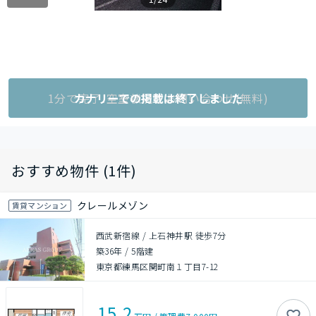
1分で完了!空室状況をお問い合わせ(無料)
カナリーでの掲載は終了しました
おすすめ物件 (1件)
クレールメゾン
賃貸マンション
西武新宿線 / 上石神井駅 徒歩7分
築36年
/
5階建
東京都練馬区関町南１丁目7-12
15.2