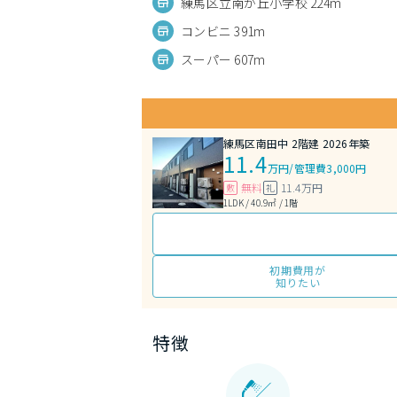
練馬区立南が丘小学校 224m
コンビニ 391m
スーパー 607m
練馬区南田中 2階建 2026年築
11.4
万円
/
管理費3,000円
無料
11.4万円
敷
礼
1LDK / 40.9㎡ / 1階
初期費用が
知りたい
特徴