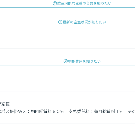
駐車可能な車種や台数を知りたい
最新の空室状況が知りたい
初期費用を知りたい
精算

　エポス保証Ｗ３：初回総賃料６０％　支払委託料：毎月総賃料１％　その