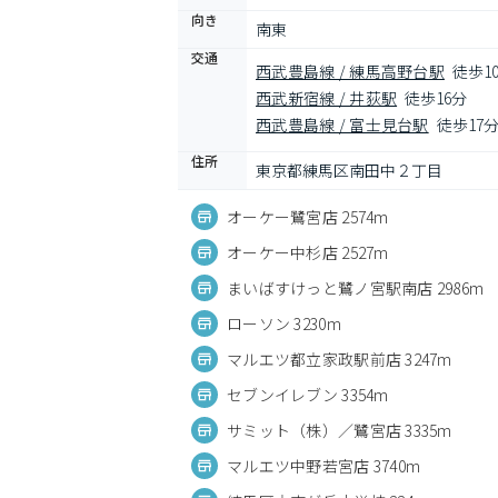
向き
南東
交通
西武豊島線 / 練馬高野台駅
徒歩1
西武新宿線 / 井荻駅
徒歩16分
西武豊島線 / 富士見台駅
徒歩17
住所
東京都練馬区南田中２丁目
オーケー鷺宮店 2574m
オーケー中杉店 2527m
まいばすけっと鷺ノ宮駅南店 2986m
ローソン 3230m
マルエツ都立家政駅前店 3247m
セブンイレブン 3354m
サミット（株）／鷺宮店 3335m
マルエツ中野若宮店 3740m