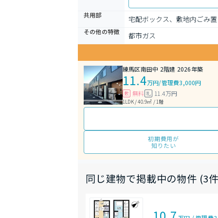
共用部
宅配ボックス、敷地内ごみ置
その他の特徴
都市ガス
練馬区南田中 2階建 2026年築
11.4
万円
/
管理費3,000円
無料
11.4万円
敷
礼
1LDK / 40.9㎡ / 1階
初期費用が
知りたい
同じ建物で掲載中の物件 (3件
10.7
万円
/
管理費
3