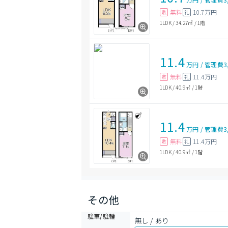
無料
10.7万円
敷
礼
1LDK
/
34.27㎡
/
1階
11.4
万円
/
管理費
3
無料
11.4万円
敷
礼
1LDK
/
40.9㎡
/
1階
11.4
万円
/
管理費
3
無料
11.4万円
敷
礼
1LDK
/
40.9㎡
/
1階
その他
駐車/駐輪
無し / あり