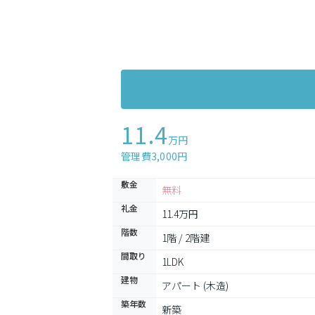
11.4
万円
管理費3,000円
敷金
無料
礼金
11.4万円
階数
1階 / 2階建
間取り
1LDK
建物
アパート (木造)
築年数
新築