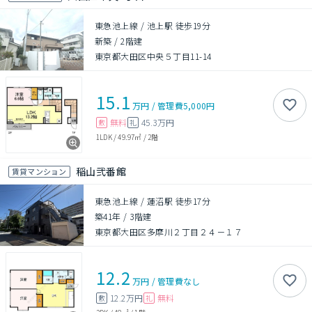
東急池上線 / 池上駅 徒歩19分
新築
/
2階建
東京都大田区中央５丁目11-14
15.1
万円
/
管理費
5,000円
無料
45.3万円
敷
礼
1LDK
/
49.97㎡
/
2階
稲山弐番館
賃貸マンション
東急池上線 / 蓮沼駅 徒歩17分
築41年
/
3階建
東京都大田区多摩川２丁目２４－１７
12.2
万円
/
管理費
なし
12.2万円
無料
敷
礼