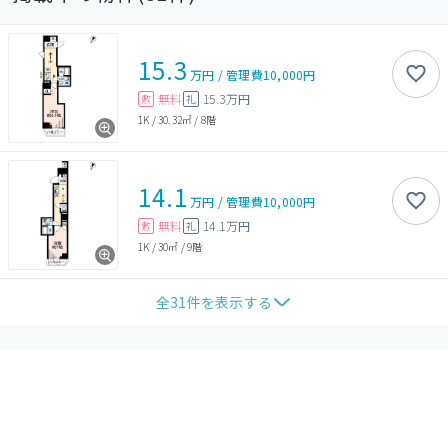
15.3
万円
/
管理費
10,000円
無料
15.3万円
敷
礼
1K
/
30.32㎡
/
8階
14.1
万円
/
管理費
10,000円
無料
14.1万円
敷
礼
1K
/
30㎡
/
9階
全
31
件を表示する