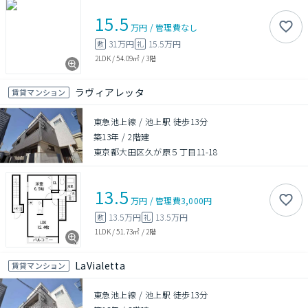
15.5
万円
/
管理費
なし
31万円
15.5万円
敷
礼
2LDK
/
54.09㎡
/
3階
ラヴィアレッタ
賃貸マンション
東急池上線 / 池上駅 徒歩13分
築13年
/
2階建
東京都大田区久が原５丁目11-18
13.5
万円
/
管理費
3,000円
13.5万円
13.5万円
敷
礼
1LDK
/
51.73㎡
/
2階
LaVialetta
賃貸マンション
東急池上線 / 池上駅 徒歩13分