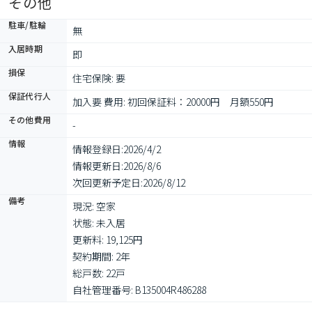
その他
駐車/駐輪
無
入居時期
即
損保
住宅保険: 要
保証代行人
加入要 費用: 初回保証料：20000円　月額550円
その他費用
-
情報
情報登録日:
2026/4/2
情報更新日:
2026/8/6
次回更新予定日:
2026/8/12
備考
現況: 空家

状態: 未入居

更新料: 19,125円

契約期間: 2年

総戸数: 22戸

自社管理番号: B135004R486288