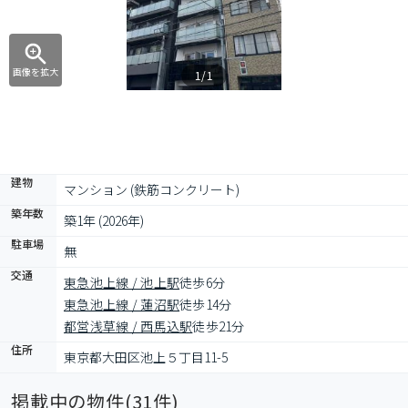
画像を拡大
1/1
建物
マンション (鉄筋コンクリート)
築年数
築1年 (2026年)
駐車場
無
交通
東急池上線 / 池上駅
徒歩6分
東急池上線 / 蓮沼駅
徒歩14分
都営浅草線 / 西馬込駅
徒歩21分
住所
東京都大田区池上５丁目11-5
掲載中の物件(
31
件)