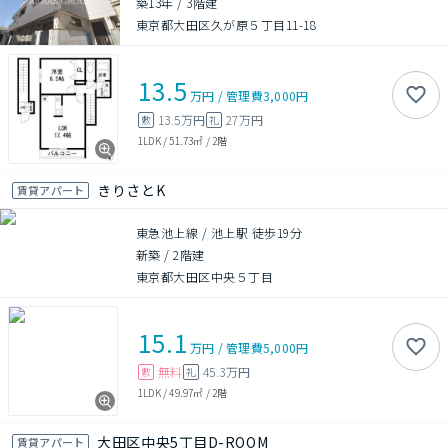
築13年
/
3階建
東京都大田区久が原５丁目11-18
13.5
万円
/
管理費
3,000円
13.5万円
27万円
敷
礼
1LDK
/
51.73㎡
/
2階
きりさとK
賃貸アパート
東急池上線 / 池上駅 徒歩19分
新築
/
2階建
東京都大田区中央５丁目
15.1
万円
/
管理費
5,000円
無料
45.3万円
敷
礼
1LDK
/
49.97㎡
/
2階
大田区中央5丁目D-ROOM
賃貸アパート