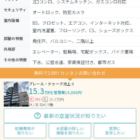
2口コンロ、システムキッチン、ガスコンロ対応
セキュリティ
オートロック、防犯カメラ
室内設備
BS、クロゼット、エアコン、インターネット対応、
室内洗濯置、フローリング、CS、シューズボックス
部屋の特徴
角住戸、バルコニー、二階以上
共用部
エレベーター、駐輪場、宅配ボックス、バイク置場
その他の特徴
下水、公営水道、家賃保証付き、都市ガス
無料で10秒! カンタンお問い合わせ
プレール・ドゥーク池上Ⅱ
15.3
万円
/
管理費10,000円
無料
15.3万円
敷
礼
1K / 30.32㎡ / 8階
最新の空室状況が知りたい
初期費用が
お部屋の詳しい
実際に
知りたい
情報を知りたい
見学したい