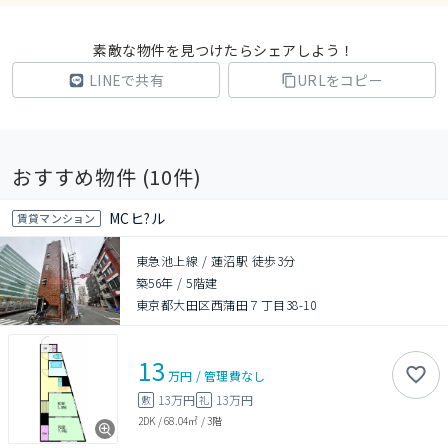
素敵な物件を見つけたらシェアしよう！
LINEで共有
URLをコピー
おすすめ物件 (
10
件)
MCヒ?ル
賃貸マンション
東急池上線 / 蓮沼駅 徒歩3分
築56年
/
5階建
東京都大田区西蒲田７丁目38-10
13
万円
/
管理費
なし
13万円
13万円
敷
礼
2DK
/
68.04㎡
/
3階