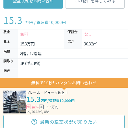
空室状況をお問い合せ
この物件を詳しくみる
15.3
万円 / 管理費
10,000円
敷金
保証金
無料
なし
礼金
広さ
15.3万円
30.32㎡
階数
8階 / 12階建
間取り
1K (洋8.1帖)
向き
無料で10秒! カンタンお問い合わせ
プレール・ドゥーク池上Ⅱ
15.3
万円
/
管理費10,000円
無料
15.3万円
敷
礼
1K / 30.32㎡ / 8階
最新の空室状況が知りたい