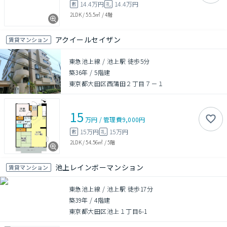
14.4万円
14.4万円
敷
礼
2LDK
/
55.5㎡
/
4階
アクイールセイザン
賃貸マンション
東急池上線 / 池上駅 徒歩5分
築36年
/
5階建
東京都大田区西蒲田２丁目７－１
15
万円
/
管理費
9,000円
15万円
15万円
敷
礼
2LDK
/
54.56㎡
/
5階
池上レインボーマンション
賃貸マンション
東急池上線 / 池上駅 徒歩17分
築39年
/
4階建
東京都大田区池上１丁目6-1