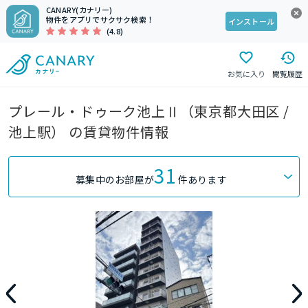
CANARY(カナリー)
物件をアプリでサクサク検索！
インストール
(4.8)
お気に入り
閲覧履歴
プレール・ドゥーク池上Ⅱ（東京都大田区 /
池上駅） の賃貸物件情報
31
募集中のお部屋が
件あります