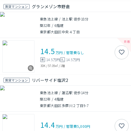
グランメゾン市野倉
賃貸マンション
東急池上線 / 池上駅 徒歩18分
築32年
/
6階建
東京都大田区中央４丁目
14.5
万円
/
管理費
なし
14.5万円
14.5万円
敷
礼
3DK
/
57.09㎡
/
1階
リバーサイド塩沢2
賃貸マンション
東急池上線 / 蓮沼駅 徒歩14分
築32年
/
4階建
東京都大田区多摩川２丁目9-7
14.4
万円
/
管理費
5,000円