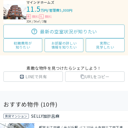
マインドホームズ
11.5
万円
/
管理費5,000円
無料
無料
敷
礼
3DK / 54㎡ / 3階
最新の空室状況が知りたい
初期費用が
お部屋の詳しい
実際に
知りたい
情報を知りたい
見学したい
素敵な物件を見つけたらシェアしよう！
LINEで共有
URLをコピー
おすすめ物件 (
10
件)
SELLY加計呂麻
賃貸マンション
都営大江戸線 / 光が丘駅 バス10分 土支田三丁目下車