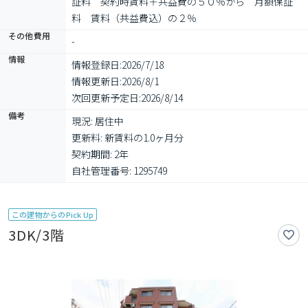
証料　契約時賃料＋共益費の５０％から　月額保証
料　賃料（共益費込）の２％
その他費用
-
情報
情報登録日:
2026/7/18
情報更新日:
2026/8/1
次回更新予定日:
2026/8/14
備考
現況: 居住中

更新料: 新賃料の1.0ヶ月分

契約期間: 2年

自社管理番号: 1295749
この建物からのPick Up
3DK/3階