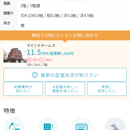
階数
3階 / 5階建
間取り
3DK (DK6.0帖 / 和6.0帖 / 洋5.0帖 / 洋4.5帖)
向き
南
無料で10秒! カンタンお問い合わせ
マインドホームズ
11.5
万円
/
管理費5,000円
無料
無料
敷
礼
3DK / 54㎡ / 3階
最新の空室状況が知りたい
初期費用が
お部屋の詳しい
実際に
知りたい
情報を知りたい
見学したい
特徴