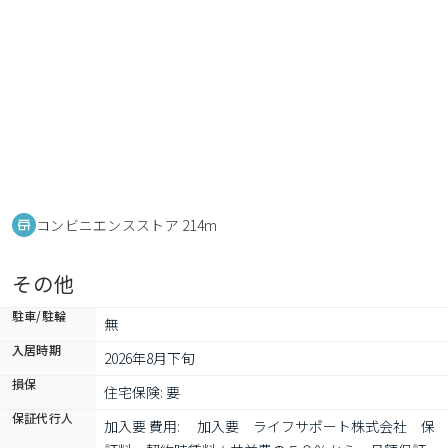
コンビニエンスストア 214m
その他
駐車/駐輪
無
入居時期
2026年8月下旬
損保
住宅保険: 要
保証代行人
加入要 費用: 　加入要　ライフサポート株式会社　保