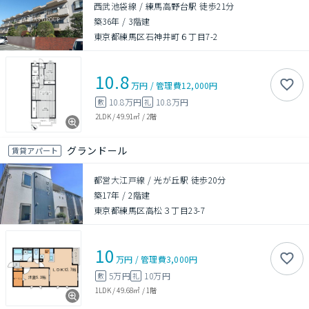
西武池袋線 / 練馬高野台駅 徒歩21分
築36年
/
3階建
東京都練馬区石神井町６丁目7-2
10.8
万円
/
管理費
12,000円
10.8万円
10.8万円
敷
礼
2LDK
/
49.91㎡
/
2階
グランドール
賃貸アパート
都営大江戸線 / 光が丘駅 徒歩20分
築17年
/
2階建
東京都練馬区高松３丁目23-7
10
万円
/
管理費
3,000円
5万円
10万円
敷
礼
1LDK
/
49.68㎡
/
1階