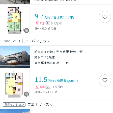
9.7
万円
/
管理費
5,000円
無料
9.7万円
敷
礼
3DK
/
52.54㎡
/
2階
アーバンテラス
賃貸アパート
都営大江戸線 / 光が丘駅 徒歩18分
築34年
/
2階建
東京都練馬区田柄１丁目
11.5
万円
/
管理費
4,500円
無料
11.5万円
敷
礼
2LDK
/
52.43㎡
/
1階
ブエナヴィスタ
賃貸マンション