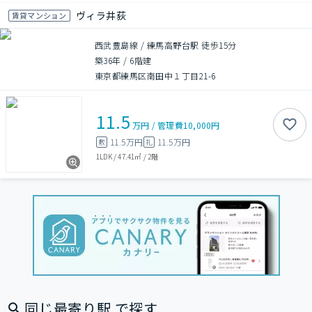
ヴィラ井荻
賃貸マンション
西武豊島線 / 練馬高野台駅 徒歩15分
築36年
/
6階建
東京都練馬区南田中１丁目21-6
11.5
万円
/
管理費
10,000円
11.5万円
11.5万円
敷
礼
1LDK
/
47.41㎡
/
2階
同じ最寄り駅 で探す