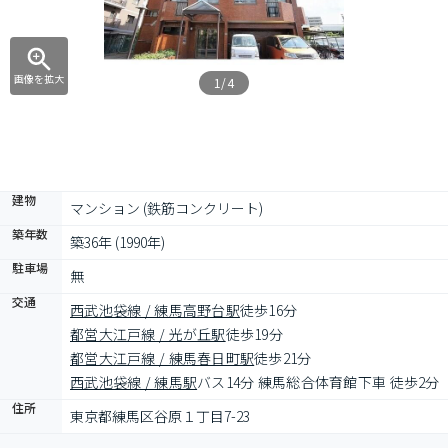
画像を拡大
1/4
建物
マンション (鉄筋コンクリート)
築年数
築36年 (1990年)
駐車場
無
交通
西武池袋線 / 練馬高野台駅
徒歩16分
都営大江戸線 / 光が丘駅
徒歩19分
都営大江戸線 / 練馬春日町駅
徒歩21分
西武池袋線 / 練馬駅
バス14分 練馬総合体育館下車 徒歩2分
住所
東京都練馬区谷原１丁目7-23