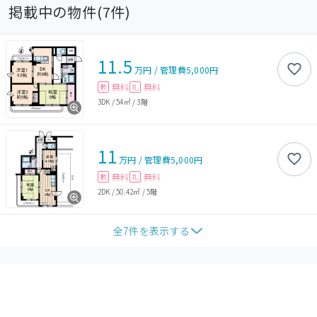
掲載中の物件(
7
件)
11.5
万円
/
管理費
5,000円
無料
無料
敷
礼
3DK
/
54㎡
/
3階
11
万円
/
管理費
5,000円
無料
無料
敷
礼
2DK
/
50.42㎡
/
5階
全
7
件を表示する