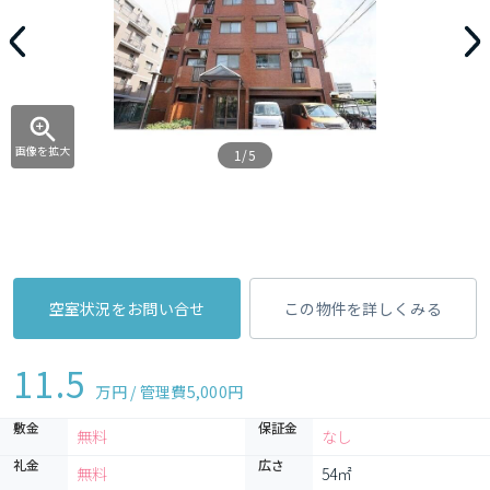
画像を拡大
1/5
空室状況をお問い合せ
この物件を詳しくみる
11.5
万円 / 管理費
5,000円
敷金
保証金
無料
なし
礼金
広さ
無料
54㎡