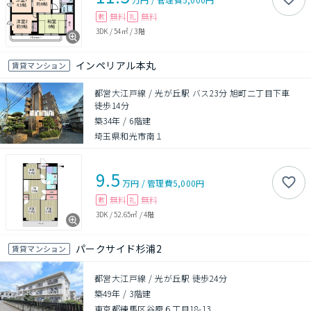
無料
無料
敷
礼
3DK
/
54㎡
/
3階
インペリアル本丸
賃貸マンション
都営大江戸線 / 光が丘駅 バス23分 旭町二丁目下車
徒歩14分
築34年
/
6階建
埼玉県和光市南１
9.5
万円
/
管理費
5,000円
無料
無料
敷
礼
3DK
/
52.65㎡
/
4階
パークサイド杉浦2
賃貸マンション
都営大江戸線 / 光が丘駅 徒歩24分
築49年
/
3階建
東京都練馬区谷原６丁目18-13