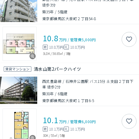
徒歩3分
築35年
/
5階建
東京都練馬区大泉町２丁目54-8
10.8
万円
/
管理費
5,000円
10.8万円
10.8万円
敷
礼
3LDK
/
58.85㎡
/
3階
清水山第2パークハイツ
賃貸マンション
西武豊島線 / 石神井公園駅 バス15分 土支田２丁目下
車 徒歩2分
築38年
/
6階建
東京都練馬区大泉町１丁目6-5
10.1
万円
/
管理費
6,000円
10.1万円
10.1万円
敷
礼
3DK
/
55㎡
/
5階