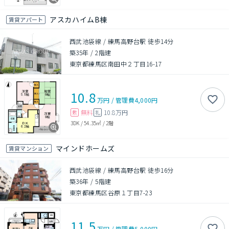
アスカハイムB棟
賃貸アパート
西武池袋線 / 練馬高野台駅 徒歩14分
築35年
/
2階建
東京都練馬区南田中２丁目16-17
10.8
万円
/
管理費
4,000円
無料
10.8万円
敷
礼
3DK
/
54.35㎡
/
2階
マインドホームズ
賃貸マンション
西武池袋線 / 練馬高野台駅 徒歩16分
築36年
/
5階建
東京都練馬区谷原１丁目7-23
11.5
万円
/
管理費
5,000円