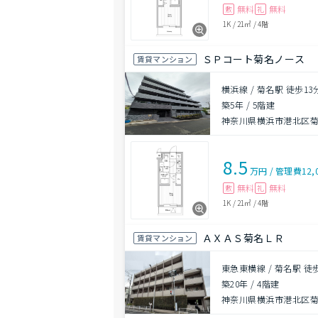
無料
無料
敷
礼
1K
/
21㎡
/
4階
ＳＰコート菊名ノース
賃貸マンション
横浜線 / 菊名駅 徒歩13
築5年
/
5階建
神奈川県横浜市港北区
8.5
万円
/
管理費
12,
無料
無料
敷
礼
1K
/
21㎡
/
4階
ＡＸＡＳ菊名ＬＲ
賃貸マンション
東急東横線 / 菊名駅 徒
築20年
/
4階建
神奈川県横浜市港北区