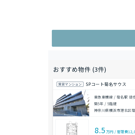
おすすめ物件 (3件)
SPコート菊名サウス
賃貸マンション
東急東横線 / 菊名駅 徒
築5年
/
5階建
神奈川県横浜市港北区
8.5
万円
/
管理費
12,