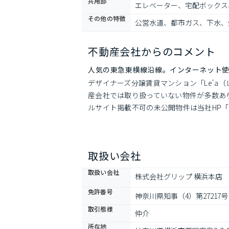
共用部
エレベーター、宅配ボックス
その他の特徴
公営水道、都市ガス、下水、
不動産会社からのコメント
人気の東急東横線沿線。インターネット
デザイナーズ分譲賃貸マンション「Le'a（
産会社では取り扱っていない物件が多数あ
ルサイト掲載不可の未公開物件は当社HP
取扱い会社
取扱い会社
株式会社グリップ 横浜本店
免許番号
神奈川県知事（4）第27217号
取引態様
仲介
所在地