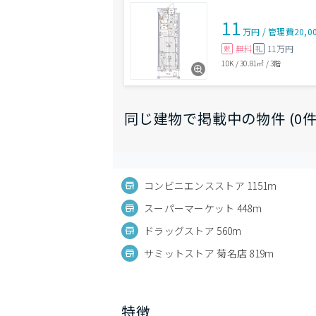
11
万円
/
管理費
20,0
無料
11万円
敷
礼
1DK
/
30.81㎡
/
3階
同じ建物で掲載中の物件 (0件
コンビニエンスストア 1151m
スーパーマーケット 448m
ドラッグストア 560m
サミットストア 菊名店 819m
特徴