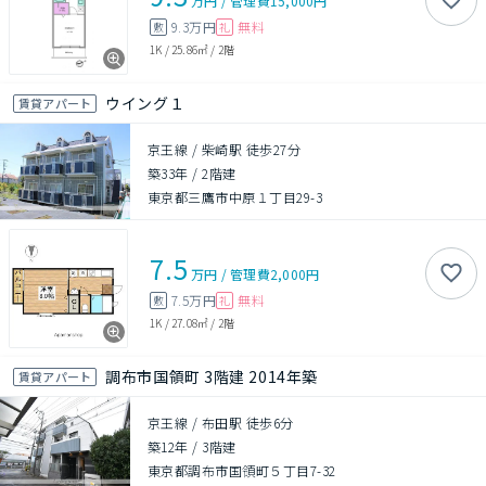
万円
/
管理費
15,000円
9.3万円
無料
敷
礼
1K
/
25.86㎡
/
2階
ウイング１
賃貸アパート
京王線 / 柴崎駅 徒歩27分
築33年
/
2階建
東京都三鷹市中原１丁目29-3
7.5
万円
/
管理費
2,000円
7.5万円
無料
敷
礼
1K
/
27.08㎡
/
2階
調布市国領町 3階建 2014年築
賃貸アパート
京王線 / 布田駅 徒歩6分
築12年
/
3階建
東京都調布市国領町５丁目7-32