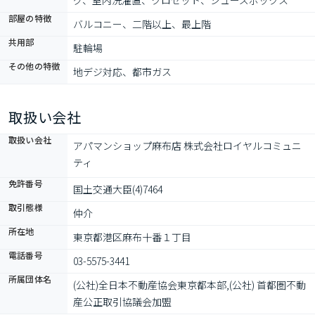
グ、室内洗濯置、クロゼット、シューズボックス
部屋の特徴
バルコニー、二階以上、最上階
共用部
駐輪場
その他の特徴
地デジ対応、都市ガス
取扱い会社
取扱い会社
アパマンショップ麻布店 株式会社ロイヤルコミュニ
ティ
免許番号
国土交通大臣(4)7464
取引態様
仲介
所在地
東京都港区麻布十番１丁目
電話番号
03-5575-3441
所属団体名
(公社)全日本不動産協会東京都本部,(公社) 首都圏不動
産公正取引協議会加盟