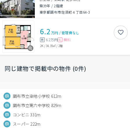
築39年
/
2階建
東京都調布市佐須町４丁目64-3
6.2
万円
/
管理費
なし
6.2万円
無料
敷
礼
2K
/
34.35㎡
/
2階
同じ建物で掲載中の物件 (0件)
調布市立染地小学校 612m
調布市立第六中学校 829m
コンビニ 331m
スーパー 222m