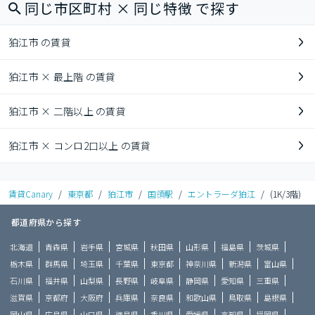
同じ市区町村 × 同じ特徴 で探す
狛江市 の賃貸
狛江市 × 最上階 の賃貸
狛江市 × 二階以上 の賃貸
狛江市 × コンロ2口以上 の賃貸
賃貸Canary
/
東京都
/
狛江市
/
国領駅
/
エントラーダ狛江
/
(1K/3階)
都道府県から探す
北海道
青森県
岩手県
宮城県
秋田県
山形県
福島県
茨城県
栃木県
群馬県
埼玉県
千葉県
東京都
神奈川県
新潟県
富山県
石川県
福井県
山梨県
長野県
岐阜県
静岡県
愛知県
三重県
滋賀県
京都府
大阪府
兵庫県
奈良県
和歌山県
鳥取県
島根県
岡山県
広島県
山口県
徳島県
香川県
愛媛県
高知県
福岡県