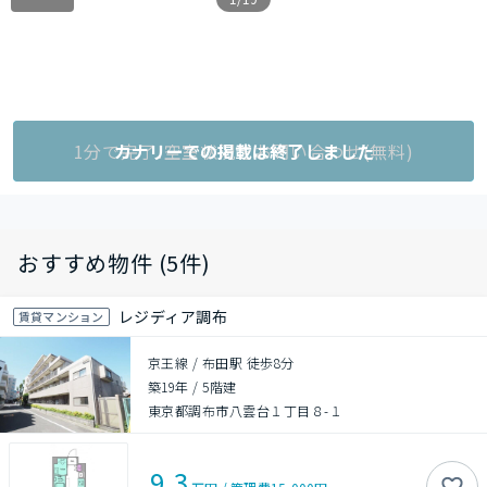
1分で完了!空室状況をお問い合わせ(無料)
カナリーでの掲載は終了しました
おすすめ物件 (5件)
レジディア調布
賃貸マンション
京王線 / 布田駅 徒歩8分
築19年
/
5階建
東京都調布市八雲台１丁目８-１
9.3