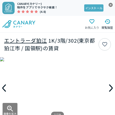
CANARY(カナリー)
物件をアプリでサクサク検索！
インストール
(4.8)
お気に入り
閲覧履歴
エントラーダ狛江
1K/3階/302(東京都
狛江市 / 国領駅)の賃貸
画像を拡大
1/19