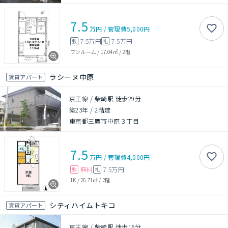
7.5
万円
/
管理費
5,000円
7.5万円
7.5万円
敷
礼
ワンルーム
/
17.04㎡
/
2階
ラシーヌ中原
賃貸アパート
京王線 / 柴崎駅 徒歩29分
築23年
/
2階建
東京都三鷹市中原３丁目
7.5
万円
/
管理費
4,000円
無料
7.5万円
敷
礼
1K
/
26.71㎡
/
2階
シティハイムトキコ
賃貸アパート
京王線 / 柴崎駅 徒歩16分