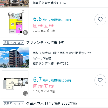
福岡県久留米市東町1-13
6.6
万円
/
管理費
5,800円
無料
無料
敷
礼
1LDK
/
38.13㎡
/
7階
アヴァンティ久留米中央
賃貸マンション
西鉄天神大牟田線 / 西鉄久留米駅 徒歩27分
築9年
/
9階建
福岡県久留米市中央町15-2
6.7
万円
/
管理費
5,000円
無料
無料
敷
礼
1LDK
/
38.42㎡
/
8階
久留米市大手町 8階建 2022年築
賃貸マンション