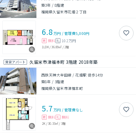
築3年
/
8階建
福岡県久留米市花畑２丁目
6.8
万円
/
管理費
5,000円
無料
10.2万円
敷
礼
1LDK
/
36.89㎡
/
2階
久留米市津福本町 3階建 2018年築
賃貸アパート
西鉄天神大牟田線 / 花畑駅 徒歩14分
築8年
/
3階建
福岡県久留米市津福本町
5.7
万円
/
管理費
なし
無料
無料
敷
礼
2K
/
30.33㎡
/
3階