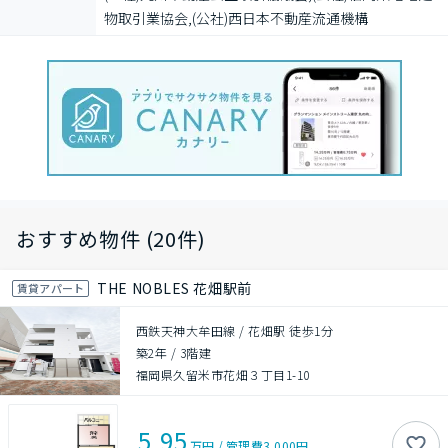
物取引業協会,(公社)西日本不動産流通機構
おすすめ物件 (20件)
THE NOBLES 花畑駅前
賃貸アパート
西鉄天神大牟田線 / 花畑駅 徒歩1分
築2年
/
3階建
福岡県久留米市花畑３丁目1-10
5.95
万円
/
管理費
3,000円