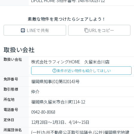
LIFULL HOME'S物件番号: 1487670023712
素敵な物件を見つけたらシェアしよう！
LINEで共有
URLをコピー
取扱い会社
取扱い会社
株式会社ラフィングHOME　久留米合川店
条件が近い物件も紹介してほしい
免許番号
福岡県知事(01)第020143号
取引態様
仲介
所在地
福岡県久留米市合川町114-12
電話番号
0942-80-8068
定休日
12月28日〜1月3日、4/14〜15日
所属団体名
(一社)九州不動産公正取引協議会,(公社)福岡県宅地建