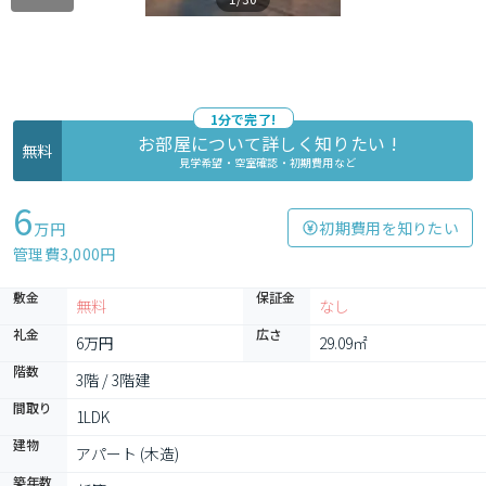
1分で完了!
お部屋について詳しく知りたい !
無料
見学希望・空室確認・初期費用など
6
初期費用を知りたい
万円
管理費3,000円
敷金
保証金
無料
なし
礼金
広さ
6万円
29.09㎡
階数
3階 / 3階建
間取り
1LDK
建物
アパート (木造)
築年数