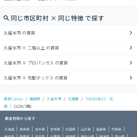
同じ市区町村 × 同じ特徴 で探す
久留米市 の賃貸
久留米市 × 二階以上 の賃貸
久留米市 × プロパンガス の賃貸
久留米市 × 宅配ボックス の賃貸
賃貸Canary
/
福岡県
/
久留米市
/
花畑駅
/
THENOBLES 花
畑
/
(1LDK/3階)
都道府県から探す
北海道
青森県
岩手県
宮城県
秋田県
山形県
福島県
茨城県
栃木県
群馬県
埼玉県
千葉県
東京都
神奈川県
新潟県
富山県