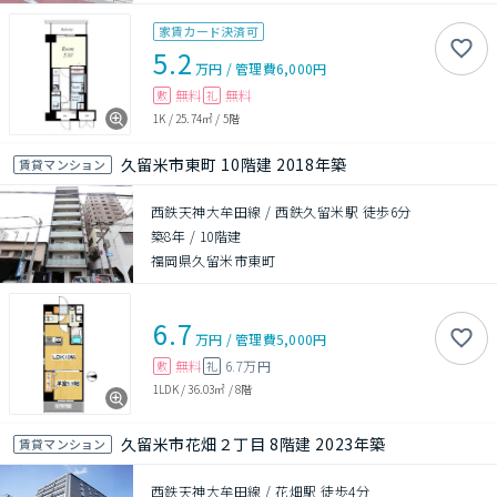
家賃カード決済可
5.2
万円
/
管理費
6,000円
無料
無料
敷
礼
1K
/
25.74㎡
/
5階
久留米市東町 10階建 2018年築
賃貸マンション
西鉄天神大牟田線 / 西鉄久留米駅 徒歩6分
築8年
/
10階建
福岡県久留米市東町
6.7
万円
/
管理費
5,000円
無料
6.7万円
敷
礼
1LDK
/
36.03㎡
/
8階
久留米市花畑２丁目 8階建 2023年築
賃貸マンション
西鉄天神大牟田線 / 花畑駅 徒歩4分