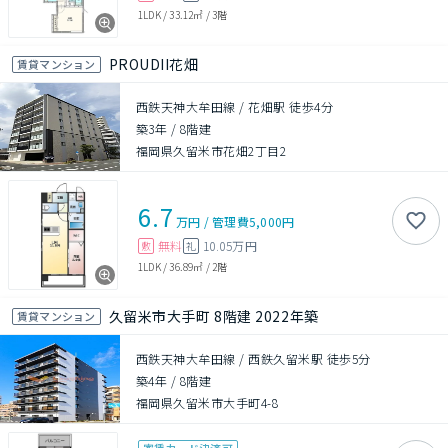
1LDK
/
33.12㎡
/
3階
PROUDII花畑
賃貸マンション
西鉄天神大牟田線 / 花畑駅 徒歩4分
築3年
/
8階建
福岡県久留米市花畑2丁目2
6.7
万円
/
管理費
5,000円
無料
10.05万円
敷
礼
1LDK
/
36.89㎡
/
2階
久留米市大手町 8階建 2022年築
賃貸マンション
西鉄天神大牟田線 / 西鉄久留米駅 徒歩5分
築4年
/
8階建
福岡県久留米市大手町4-8