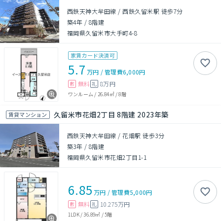
西鉄天神大牟田線 / 西鉄久留米駅 徒歩7分
築4年
/
8階建
福岡県久留米市大手町4-8
家賃カード決済可
5.7
万円
/
管理費
6,000円
無料
8万円
敷
礼
ワンルーム
/
26.84㎡
/
8階
久留米市花畑2丁目 8階建 2023年築
賃貸マンション
西鉄天神大牟田線 / 花畑駅 徒歩3分
築3年
/
8階建
福岡県久留米市花畑2丁目1-1
6.85
万円
/
管理費
5,000円
無料
10.275万円
敷
礼
1LDK
/
36.89㎡
/
5階