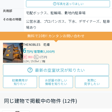
写真を送ってほしい
共用部
宅配ボックス、駐輪場、敷地内駐車場
その他の特徴
公営水道、プロパンガス、下水、デザイナーズ、駐車
場あり
無料で10秒! カンタンお問い合わせ
THENOBLES 花畑
6
万円
/
管理費3,000円
無料
6万円
敷
礼
1LDK / 29.09㎡ / 3階
最新の空室状況が知りたい
初期費用が
お部屋の詳しい
実際に
知りたい
情報を知りたい
見学したい
同じ建物で掲載中の物件 (12件)