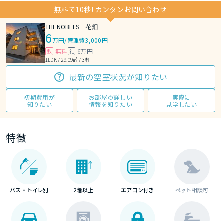
無料で10秒! カンタンお問い合わせ
THENOBLES 花畑
6
万円
/
管理費3,000円
無料
6万円
敷
礼
1LDK / 29.09㎡ / 3階
最新の空室状況が知りたい
初期費用が
お部屋の詳しい
実際に
知りたい
情報を知りたい
見学したい
特徴
バス・トイレ別
2階以上
エアコン付き
ペット相談可