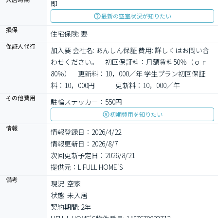
即
最新の空室状況が知りたい
損保
住宅保険: 要
保証人代行
加入要 会社名: あんしん保証 費用: 詳しくはお問い合
わせください。　初回保証料：月額賃料50％（ｏｒ
80％）　更新料：10，000／年 学生プラン初回保証
料：10，000円　　　更新料：10，000／年
その他費用
駐輪ステッカー：550円
初期費用を知りたい
情報
情報登録日：2026/4/22
情報更新日：2026/8/7
次回更新予定日：2026/8/21
提供元：LIFULL HOME'S
備考
現況: 空家

状態: 未入居

契約期間: 2年
