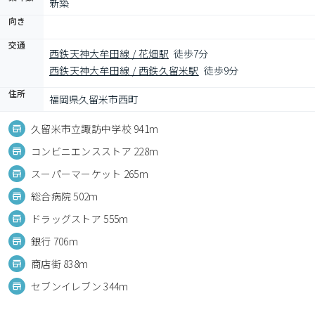
新築
向き
交通
西鉄天神大牟田線 / 花畑駅
徒歩7分
西鉄天神大牟田線 / 西鉄久留米駅
徒歩9分
住所
福岡県久留米市西町
久留米市立諏訪中学校 941m
コンビニエンスストア 228m
スーパーマーケット 265m
総合病院 502m
ドラッグストア 555m
銀行 706m
商店街 838m
セブンイレブン 344m