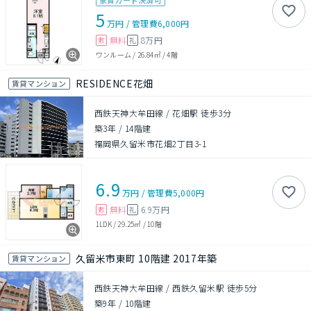
家賃カード決済可
5
万円
/
管理費
6,000円
無料
8万円
敷
礼
ワンルーム
/
26.84㎡
/
4階
RESIDENCE花畑
賃貸マンション
西鉄天神大牟田線 / 花畑駅 徒歩3分
築3年
/
14階建
福岡県久留米市花畑2丁目3-1
6.9
万円
/
管理費
5,000円
無料
6.9万円
敷
礼
1LDK
/
29.25㎡
/
10階
久留米市東町 10階建 2017年築
賃貸マンション
西鉄天神大牟田線 / 西鉄久留米駅 徒歩5分
築9年
/
10階建