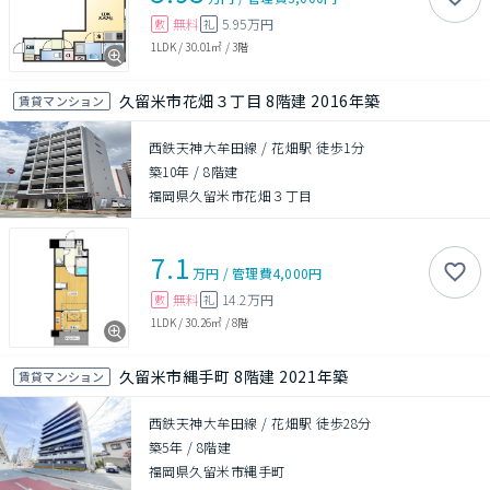
無料
5.95万円
敷
礼
1LDK
/
30.01㎡
/
3階
久留米市花畑３丁目 8階建 2016年築
賃貸マンション
西鉄天神大牟田線 / 花畑駅 徒歩1分
築10年
/
8階建
福岡県久留米市花畑３丁目
7.1
万円
/
管理費
4,000円
無料
14.2万円
敷
礼
1LDK
/
30.26㎡
/
8階
久留米市縄手町 8階建 2021年築
賃貸マンション
西鉄天神大牟田線 / 花畑駅 徒歩28分
築5年
/
8階建
福岡県久留米市縄手町