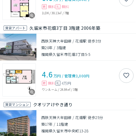
無料
無料
敷
礼
1LDK
/
38.13㎡
/
7階
久留米市花畑3丁目 3階建 2006年築
賃貸アパート
西鉄天神大牟田線 / 花畑駅 徒歩3分
築20年
/
3階建
福岡県久留米市花畑3丁目5-5
4.6
万円
/
管理費
3,000円
無料
4万円
敷
礼
ワンルーム
/
24.84㎡
/
3階
クオリアけやき通り
賃貸マンション
西鉄天神大牟田線 / 花畑駅 徒歩25分
築17年
/
11階建
福岡県久留米市中央町13-28