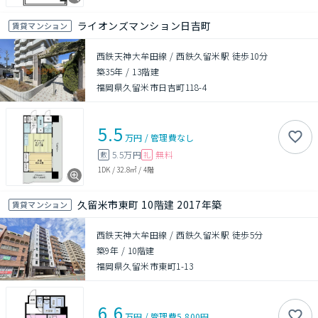
ライオンズマンション日吉町
賃貸マンション
西鉄天神大牟田線 / 西鉄久留米駅 徒歩10分
築35年
/
13階建
福岡県久留米市日吉町118-4
5.5
万円
/
管理費
なし
5.5万円
無料
敷
礼
1DK
/
32.8㎡
/
4階
久留米市東町 10階建 2017年築
賃貸マンション
西鉄天神大牟田線 / 西鉄久留米駅 徒歩5分
築9年
/
10階建
福岡県久留米市東町1-13
6.6
万円
/
管理費
5,800円