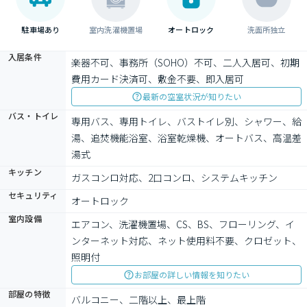
駐車場あり
室内洗濯機置場
オートロック
洗面所独立
入居条件
楽器不可、事務所（SOHO）不可、二人入居可、初期
費用カード決済可、敷金不要、即入居可
最新の空室状況が知りたい
バス・トイレ
専用バス、専用トイレ、バストイレ別、シャワー、給
湯、追焚機能浴室、浴室乾燥機、オートバス、高温差
湯式
キッチン
ガスコンロ対応、2口コンロ、システムキッチン
セキュリティ
オートロック
室内設備
エアコン、洗濯機置場、CS、BS、フローリング、イ
ンターネット対応、ネット使用料不要、クロゼット、
照明付
お部屋の詳しい情報を知りたい
部屋の特徴
バルコニー、二階以上、最上階