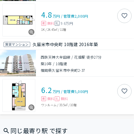
4.8
万円
/
管理費
2,000円
無料
9.6万円
敷
礼
1K
/
24.45㎡
/
11階
久留米市中央町 10階建 2016年築
賃貸マンション
西鉄天神大牟田線 / 花畑駅 徒歩27分
築10年
/
10階建
福岡県久留米市中央町2-37
6.2
万円
/
管理費
5,000円
無料
無料
敷
礼
ワンルーム
/
33.5㎡
/
10階
同じ最寄り駅 で探す