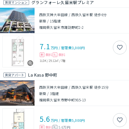
グランフォーレ久留米駅プレミア
賃貸マンション
西鉄天神大牟田線 / 西鉄久留米駅 徒歩6分
新築
/
15階建
福岡県久留米市諏訪野町2-2
7.1
万円
/
管理費
3,000円
無料
無料
敷
礼
1LDK
/
29.12㎡
/
7階
La Kasa 野中町
賃貸アパート
西鉄天神大牟田線 / 西鉄久留米駅 徒歩15分
新築
/
3階建
福岡県久留米市野中町985-13
5.6
万円
/
管理費
5,000円
無料
5.6万円
敷
礼