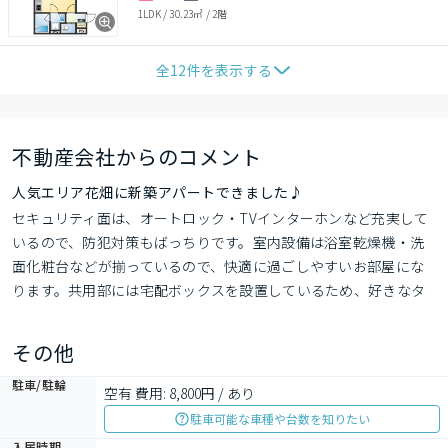
1LDK
/
30.23㎡
/
2階
全
12
件を表示する
不動産会社からのコメント
人気エリア花畑に新築アパートできました♪
セキュリティ面は、オートロック・TVインターホンなど充実して
いるので、防犯対策もばっちりです。室内設備は浴室乾燥機・洗
面化粧台などが揃っているので、快適に過ごしやすいお部屋にな
ります。共用部には宅配ボックスを設置しているため、好きなタ
イミングで荷物を受け取ることができます。時間が経っても温か
いお風呂を楽しめる、追い焚き機能付きのお風呂です。こちらは
その他
初期費用をカードでお支払いいただける物件です。
駐車/駐輪
空有 費用: 8,800円 / あり
駐車可能な車種や台数を知りたい
入居時期