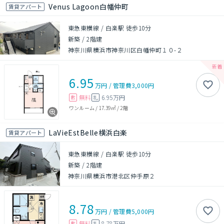
Venus Lagoon白幡仲町
賃貸アパート
東急東横線 / 白楽駅 徒歩10分
新築
/
2階建
神奈川県横浜市神奈川区白幡仲町１０-２
6.95
万円
/
管理費
3,000円
無料
6.95万円
敷
礼
ワンルーム
/
17.39㎡
/
2階
LaVieEstBelle横浜白楽
賃貸アパート
東急東横線 / 白楽駅 徒歩10分
新築
/
2階建
神奈川県横浜市港北区仲手原２
8.78
万円
/
管理費
5,000円
無料
8.78万円
敷
礼