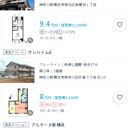
神奈川県横浜市港北区新横浜１丁目
9.4
万円
/
管理費
12,000円
9.4万円
9.4万円
敷
礼
1K
/
20.27㎡
/
5階
サンハイムA
賃貸アパート
ブルーライン / 岸根公園駅 徒歩17分
築22年
/
2階建
神奈川県横浜市神奈川区片倉３丁目30-10
8
万円
/
管理費
5,000円
無料
無料
敷
礼
1DK
/
30.35㎡
/
2階
アルテーヌ新横浜
賃貸マンション