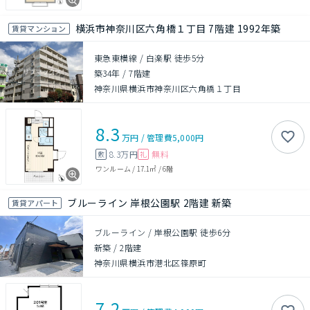
横浜市神奈川区六角橋１丁目 7階建 1992年築
賃貸マンション
東急東横線 / 白楽駅 徒歩5分
築34年
/
7階建
神奈川県横浜市神奈川区六角橋１丁目
8.3
万円
/
管理費
5,000円
8.3万円
無料
敷
礼
ワンルーム
/
17.1㎡
/
6階
ブルーライン 岸根公園駅 2階建 新築
賃貸アパート
ブルーライン / 岸根公園駅 徒歩6分
新築
/
2階建
神奈川県横浜市港北区篠原町
7.2