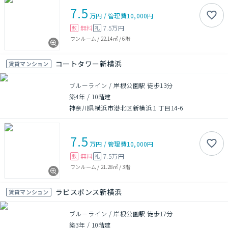
7.5
万円
/
管理費
10,000円
無料
7.5万円
敷
礼
ワンルーム
/
22.14㎡
/
6階
コートタワー新横浜
賃貸マンション
ブルーライン / 岸根公園駅 徒歩13分
築4年
/
10階建
神奈川県横浜市港北区新横浜１丁目14-6
7.5
万円
/
管理費
10,000円
無料
7.5万円
敷
礼
ワンルーム
/
21.28㎡
/
3階
ラピスポンス新横浜
賃貸マンション
ブルーライン / 岸根公園駅 徒歩17分
築3年
/
10階建