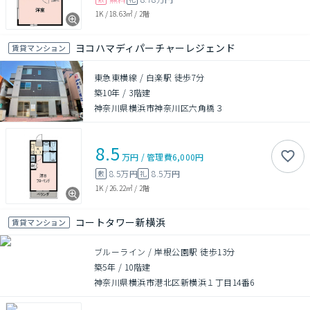
1K
/
18.63㎡
/
2階
ヨコハマディパーチャーレジェンド
賃貸マンション
東急東横線 / 白楽駅 徒歩7分
築10年
/
3階建
神奈川県横浜市神奈川区六角橋３
8.5
万円
/
管理費
6,000円
8.5万円
8.5万円
敷
礼
1K
/
26.22㎡
/
2階
コートタワー新横浜
賃貸マンション
ブルーライン / 岸根公園駅 徒歩13分
築5年
/
10階建
神奈川県横浜市港北区新横浜１丁目14番6