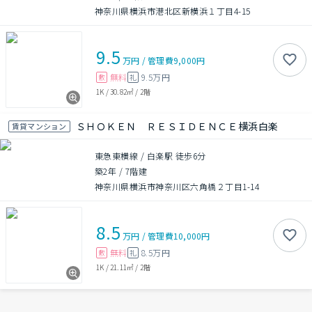
神奈川県横浜市港北区新横浜１丁目4-15
9.5
万円
/
管理費
9,000円
無料
9.5万円
敷
礼
1K
/
30.82㎡
/
2階
ＳＨＯＫＥＮ ＲＥＳＩＤＥＮＣＥ横浜白楽
賃貸マンション
東急東横線 / 白楽駅 徒歩6分
築2年
/
7階建
神奈川県横浜市神奈川区六角橋２丁目1-14
8.5
万円
/
管理費
10,000円
無料
8.5万円
敷
礼
1K
/
21.11㎡
/
2階