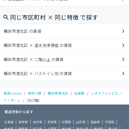
同じ市区町村 × 同じ特徴 で探す
横浜市港北区 の賃貸
横浜市港北区 × 温水洗浄便座 の賃貸
横浜市港北区 × 二階以上 の賃貸
横浜市港北区 × バストイレ別 の賃貸
賃貸Canary
/
神奈川県
/
横浜市港北区
/
白楽駅
/
レオネクストピエノ
フィオーレ
/
(1K/2階)
都道府県から探す
北海道
青森県
岩手県
宮城県
秋田県
山形県
福島県
茨城県
栃木県
群馬県
埼玉県
千葉県
東京都
神奈川県
新潟県
富山県