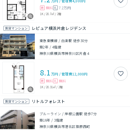
万円
/
管理費
4,000円
無料
7.2万円
敷
礼
1K
/
20.7㎡
/
2階
レピュア横浜片倉レジデンス
賃貸マンション
東急東横線 / 白楽駅 徒歩30分
築2年
/
4階建
神奈川県横浜市神奈川区片倉４
8.1
万円
/
管理費
12,000円
無料
無料
敷
礼
1K
/
20.31㎡
/
2階
リトルフォレスト
賃貸マンション
ブルーライン / 岸根公園駅 徒歩7分
築16年
/
3階建
神奈川県横浜市港北区篠原西町