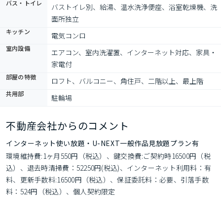
バス・トイレ
バストイレ別、給湯、温水洗浄便座、浴室乾燥機、洗
面所独立
キッチン
電気コンロ
室内設備
エアコン、室内洗濯置、インターネット対応、家具・
家電付
部屋の特徴
ロフト、バルコニー、角住戸、二階以上、最上階
共用部
駐輪場
不動産会社からのコメント
インターネット使い放題・U-NEXT一般作品見放題プラン有
環境維持費:1ヶ月550円（税込）、鍵交換費:ご契約時16500円（税
込）、退去時清掃費：52250円(税込)、インターネット利用料：有
料、更新手数料:16500円（税込）、保証委託料：必要、引落手数
料：524円（税込）、個人契約限定