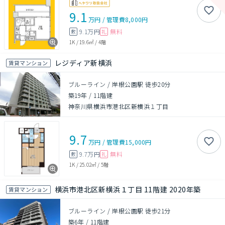
9.1
万円
/
管理費
8,000円
9.1万円
無料
敷
礼
1K
/
19.6㎡
/
4階
レジディア新横浜
賃貸マンション
ブルーライン / 岸根公園駅 徒歩20分
築19年
/
11階建
神奈川県横浜市港北区新横浜１丁目
9.7
万円
/
管理費
15,000円
9.7万円
無料
敷
礼
1K
/
25.02㎡
/
5階
横浜市港北区新横浜１丁目 11階建 2020年築
賃貸マンション
ブルーライン / 岸根公園駅 徒歩21分
築6年
/
11階建