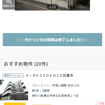
画像を拡大
1/14
1分で完了!空室状況をお問い合わせ(無料)
カナリーでの掲載は終了しました
おすすめ物件 (20件)
Ｓ－ＲＥＳＩＤＥＮＣＥ妙蓮寺
賃貸マンション
ブルーライン / 岸根公園駅 徒歩12分
築5年
/
5階建
神奈川県横浜市港北区篠原東２丁目