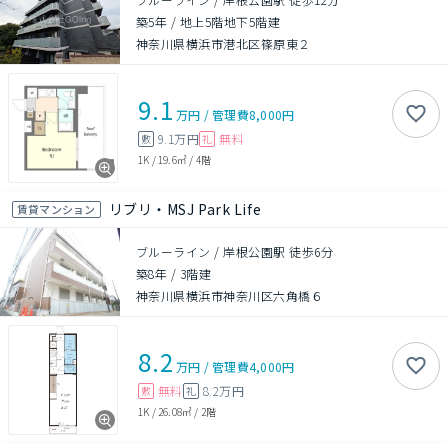
築5年
/
地上5階地下5階建
神奈川県横浜市港北区篠原東２
9.1
万円
/
管理費
8,000円
9.1万円
無料
敷
礼
1K
/
19.6㎡
/
4階
リブリ・MSJ Park Life
賃貸マンション
ブルーライン / 岸根公園駅 徒歩6分
築8年
/
3階建
神奈川県横浜市神奈川区六角橋６
8.2
万円
/
管理費
4,000円
無料
8.2万円
敷
礼
1K
/
26.08㎡
/
2階