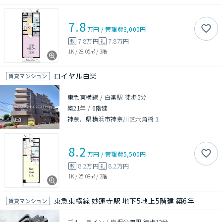
7.8
万円
/
管理費
3,000円
7.8万円
7.8万円
敷
礼
1K
/
28.05㎡
/
3階
ロイヤル白楽
賃貸マンション
東急東横線 / 白楽駅 徒歩5分
築21年
/
6階建
神奈川県横浜市神奈川区六角橋１
8.2
万円
/
管理費
5,500円
8.2万円
8.2万円
敷
礼
1K
/
25.08㎡
/
2階
東急東横線 妙蓮寺駅 地下5地上5階建 築6年
賃貸マンション
ブルーライン / 岸根公園駅 徒歩12分