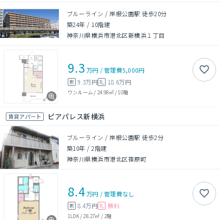
ブルーライン / 岸根公園駅 徒歩20分
築24年
/
10階建
神奈川県横浜市港北区新横浜１丁目
9.3
万円
/
管理費
5,000円
9.3万円
18.6万円
敷
礼
ワンルーム
/
24.98㎡
/
10階
ピアパレス新横浜
賃貸アパート
ブルーライン / 岸根公園駅 徒歩2分
築10年
/
2階建
神奈川県横浜市港北区篠原町
8.4
万円
/
管理費
なし
8.4万円
無料
敷
礼
1LDK
/
28.27㎡
/
2階