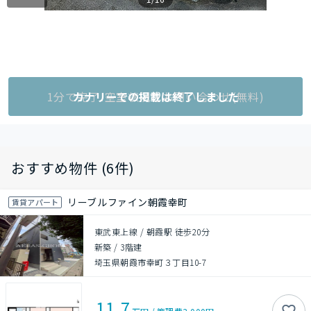
1分で完了!空室状況をお問い合わせ(無料)
カナリーでの掲載は終了しました
おすすめ物件 (6件)
リーブルファイン朝霞幸町
賃貸アパート
東武東上線 / 朝霞駅 徒歩20分
新築
/
3階建
埼玉県朝霞市幸町３丁目10-7
11.7