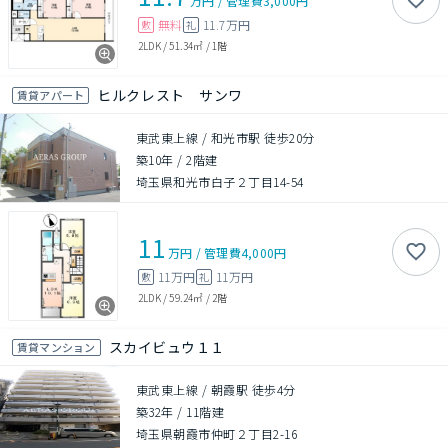
万円
/
管理費
3,000円
無料
11.7万円
敷
礼
2LDK
/
51.34㎡
/
1階
ヒルクレスト サンワ
賃貸アパート
東武東上線 / 和光市駅 徒歩20分
築10年
/
2階建
埼玉県和光市白子２丁目14-54
11
万円
/
管理費
4,000円
11万円
11万円
敷
礼
2LDK
/
59.24㎡
/
2階
スカイビュウ１１
賃貸マンション
東武東上線 / 朝霞駅 徒歩4分
築32年
/
11階建
埼玉県朝霞市仲町２丁目2-16