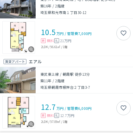
築16年
/
2階建
埼玉県和光市南１丁目30-12
10.5
万円
/
管理費
7,000円
無料
21万円
敷
礼
2LDK
/
56.61㎡
/
1階
エアル
賃貸アパート
東武東上線 / 朝霞駅 徒歩13分
築11年
/
2階建
埼玉県朝霞市根岸台２丁目3-7
12.7
万円
/
管理費
6,000円
無料
12.7万円
敷
礼
2LDK
/
57.09㎡
/
1階