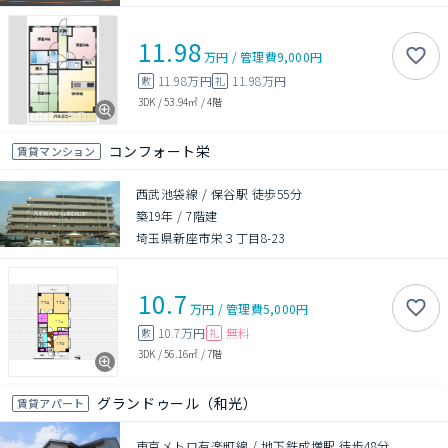
11.98
万円
/
管理費
9,000円
11.98万円
11.98万円
敷
礼
3DK
/
53.94㎡
/
4階
コンフォート栄
賃貸マンション
西武池袋線 / 保谷駅 徒歩55分
築19年
/
7階建
埼玉県新座市栄３丁目8-23
10.7
万円
/
管理費
5,000円
10.7万円
無料
敷
礼
3DK
/
56.16㎡
/
7階
グランドゥール（和光）
賃貸アパート
東京メトロ有楽町線 / 地下鉄成増駅 徒歩48分