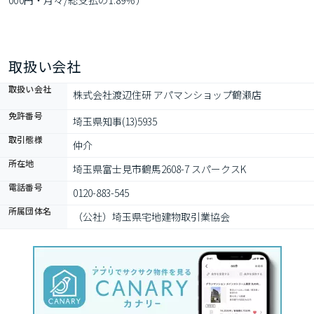
000円・月々/総支払の1.89％）
取扱い会社
取扱い会社
株式会社渡辺住研 アパマンショップ鶴瀬店
免許番号
埼玉県知事(13)5935
取引態様
仲介
所在地
埼玉県富士見市鶴馬2608-7 スパークスK
電話番号
0120-883-545
所属団体名
（公社）埼玉県宅地建物取引業協会