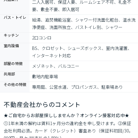
二人入居可、保証人要、ルームシェア不可、礼金不
要、敷金不要、即入居可
バス・トイレ
給湯、追焚機能浴室、シャワー付洗面化粧台、温水洗
浄便座、洗面所独立、バストイレ別、シャワー
キッチン
2口コンロ
室内設備
BS、クロゼット、シューズボックス、室内洗濯置、
インターネット対応
部屋の特徴
メゾネット、バルコニー
共用部
敷地内駐車場
その他の特徴
専用庭、公営水道、プロパンガス、駐車場あり
不動産会社からのコメント
★ご自宅からお部屋探ししませんか？オンライン接客対応中★
①1年未満の解約は賃料1ヶ月分の違約金を申し受けます。②保証
会社利用必須。カード（クレジット）審査あり（保証料初回/30，