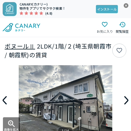
CANARY(カナリー)
物件をアプリでサクサク検索！
インストール
(4.8)
お気に入り
閲覧履歴
ボヌールⅡ
2LDK/1階/２(埼玉県朝霞市
/ 朝霞駅)の賃貸
画像を拡大
1/16