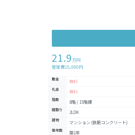
21.9
万円
管理費15,000円
敷金
無料
礼金
無料
階数
8階 / 15階建
間取り
2LDK
建物
マンション (鉄筋コンクリート)
築年数
築1年