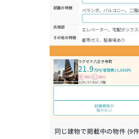
部屋の特徴
ベランダ、バルコニー、二階
共用部
エレベーター、宅配ボックス
その他の特徴
都市ガス、駐車場あり
ラグゼナ八王子寺町
21.9
万円
/
管理費15,000円
無料
無料
敷
礼
2LDK / 67.45㎡ / 8階
初期費用が
知りたい
同じ建物で掲載中の物件 (9件