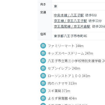
向き
東
交通
中央本線 / 八王子駅
徒歩6分
京王線 / 京王八王子駅
徒歩11分
京王高尾線 / 京王片倉駅
徒歩20
住所
東京都八王子市寺町46
ファミリーマート 144m
キッズスペースドリーム 247m
八王子市立第三小学校特別支援学級 24
セブンイレブン 243m
ローソンストア１００ 341m
肉のハナマサ 313m
スギ薬局 371m
よろず保育園 404m