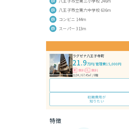
八王子市立第三小学校 246m
八王子市立第六中学校 636m
コンビニ 144m
スーパー 313m
ラグゼナ八王子寺町
21.9
万円
/
管理費15,000円
無料
無料
敷
礼
2LDK / 67.45㎡ / 8階
初期費用が
知りたい
特徴