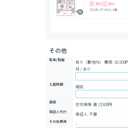
無料
無料
敷
礼
2SLDK
/
67.45㎡
/
4階
その他
駐車/駐輪
有り（敷地内） 費用: 16,
月 / あり
入居時期
相談
損保
住宅保険: 要 21500円
保証人代行
保証人: 不要
その他費用
-