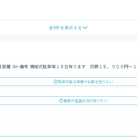
全
9
件を表示する
500円 距離: 0m 備考: 機械式駐車場１８台有ります　月額１６，５０
駐車可能な車種や台数を知りたい
最新の空室状況が知りたい