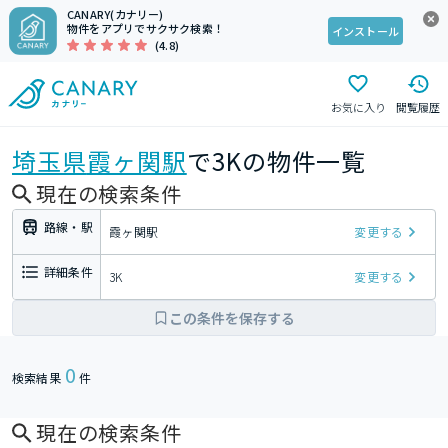
CANARY(カナリー)
物件をアプリでサクサク検索！
インストール
(4.8)
お気に入り
閲覧履歴
埼玉県
霞ヶ関駅
で3Kの物件一覧
現在の検索条件
路線・駅
霞ヶ関駅
変更する
詳細条件
3K
変更する
この条件を保存する
0
検索結果
件
現在の検索条件