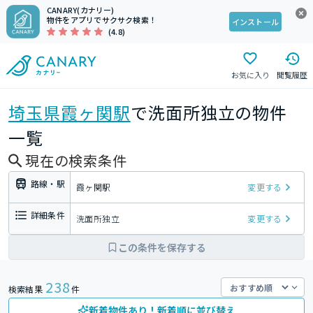
CANARY(カナリー)
物件をアプリでサクサク検索！
インストール
(4.8)
お気に入り
閲覧履歴
埼玉県
霞ヶ関駅
で洗面所独立の物件
一覧
現在の検索条件
路線・駅
霞ヶ関駅
変更する
詳細条件
洗面所独立
変更する
この条件を保存する
238
検索結果
件
新着物件あり！新着順に並び替え