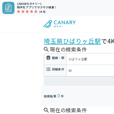
CANARY(カナリー)
物件をアプリでサクサク検索！
(4.8)
埼玉県
ひばりヶ丘駅
で4
現在の検索条件
路線・駅
ひばりヶ丘駅
詳細条件
4K
0
検索結果
件
現在の検索条件