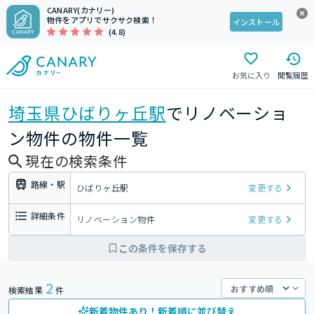
CANARY(カナリー)
物件をアプリでサクサク検索！
インストール
(4.8)
お気に入り
閲覧履歴
埼玉県
ひばりヶ丘駅
でリノベーショ
ン物件の物件一覧
現在の検索条件
路線・駅
ひばりヶ丘駅
変更する
詳細条件
リノベーション物件
変更する
この条件を保存する
2
検索結果
件
新着物件あり！新着順に並び替え