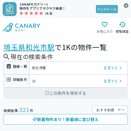
CANARY(カナリー)
物件をアプリでサクサク検索！
インストール
(4.8)
お気に入り
閲覧履歴
埼玉県
和光市駅
で1Kの物件一覧
現在の検索条件
路線・駅
和光市駅
変更する
詳細条件
1K
変更する
この条件を保存する
321
検索結果
件
新着物件あり！新着順に並び替え