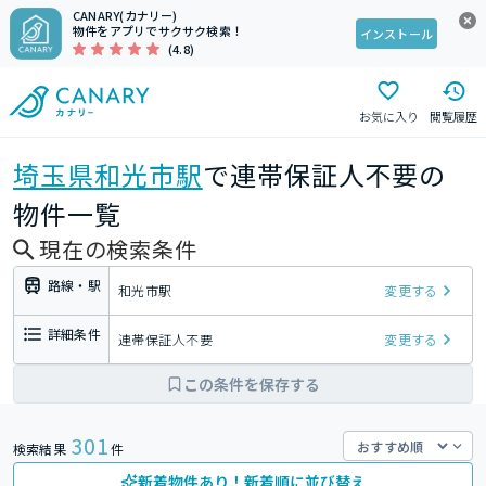
CANARY(カナリー)
物件をアプリでサクサク検索！
インストール
(4.8)
お気に入り
閲覧履歴
埼玉県
和光市駅
で連帯保証人不要の
物件一覧
現在の検索条件
路線・駅
和光市駅
変更する
詳細条件
連帯保証人不要
変更する
この条件を保存する
301
検索結果
件
新着物件あり！新着順に並び替え