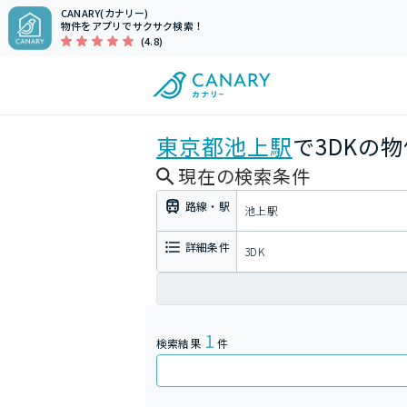
CANARY(カナリー)
物件をアプリでサクサク検索！
(4.8)
東京都
池上駅
で3DKの
現在の検索条件
路線・駅
池上駅
詳細条件
3DK
1
検索結果
件