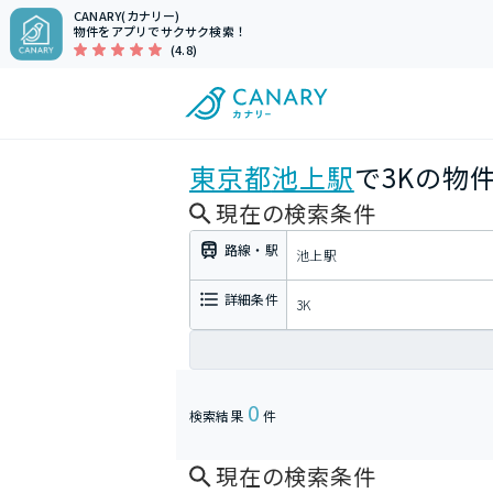
CANARY(カナリー)
物件をアプリでサクサク検索！
(4.8)
東京都
池上駅
で3Kの物
現在の検索条件
路線・駅
池上駅
詳細条件
3K
0
検索結果
件
現在の検索条件