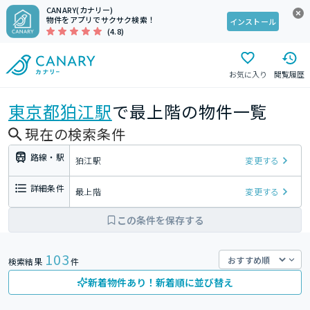
CANARY(カナリー)
物件をアプリでサクサク検索！
インストール
(4.8)
お気に入り
閲覧履歴
東京都
狛江駅
で最上階の物件一覧
現在の検索条件
路線・駅
狛江駅
変更する
詳細条件
最上階
変更する
この条件を保存する
103
検索結果
件
新着物件あり！新着順に並び替え