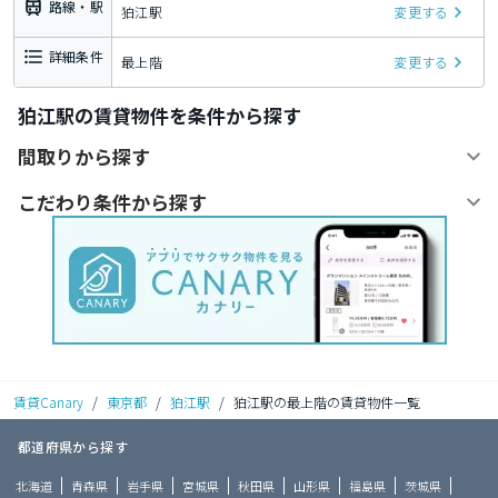
路線・駅
狛江駅
変更する
詳細条件
最上階
変更する
狛江駅の賃貸物件を条件から探す
間取りから探す
こだわり条件から探す
賃貸Canary
/
東京都
/
狛江駅
/
狛江駅の最上階の賃貸物件一覧
都道府県から探す
北海道
青森県
岩手県
宮城県
秋田県
山形県
福島県
茨城県