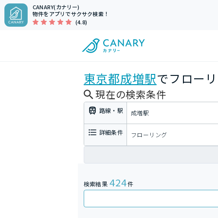
CANARY(カナリー)
物件をアプリでサクサク検索！
(4.8)
東京都
成増駅
でフローリ
現在の検索条件
路線・駅
成増駅
詳細条件
フローリング
424
検索結果
件