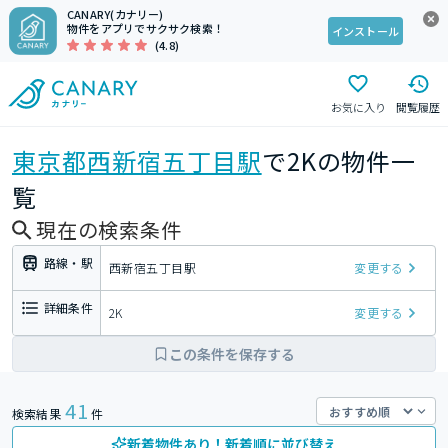
CANARY(カナリー)
物件をアプリでサクサク検索！
インストール
(4.8)
お気に入り
閲覧履歴
東京都
西新宿五丁目駅
で2Kの物件一
覧
現在の検索条件
路線・駅
西新宿五丁目駅
変更する
詳細条件
2K
変更する
この条件を保存する
41
検索結果
件
新着物件あり！新着順に並び替え