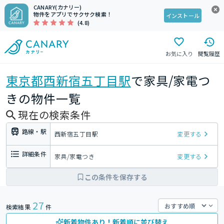
CANARY(カナリー)
物件をアプリでサクサク検索！
インストール
(4.8)
お気に入り
閲覧履歴
東京都
西新宿五丁目駅
で家具/家電つ
きの物件一覧
現在の検索条件
路線・駅
西新宿五丁目駅
変更する
詳細条件
家具/家電つき
変更する
この条件を保存する
27
検索結果
件
新着物件あり！新着順に並び替え