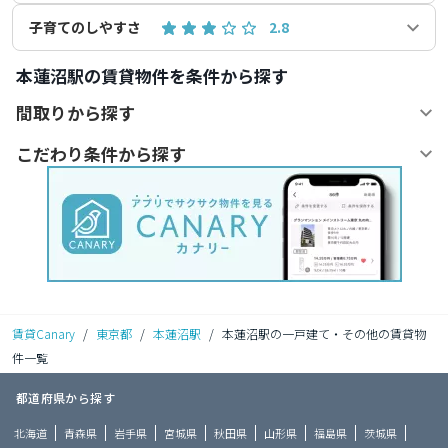
子育てのしやすさ
2.8
本蓮沼駅の賃貸物件を条件から探す
間取りから探す
こだわり条件から探す
賃貸Canary
/
東京都
/
本蓮沼駅
/
本蓮沼駅の一戸建て・その他の賃貸物
件一覧
都道府県から探す
北海道
青森県
岩手県
宮城県
秋田県
山形県
福島県
茨城県