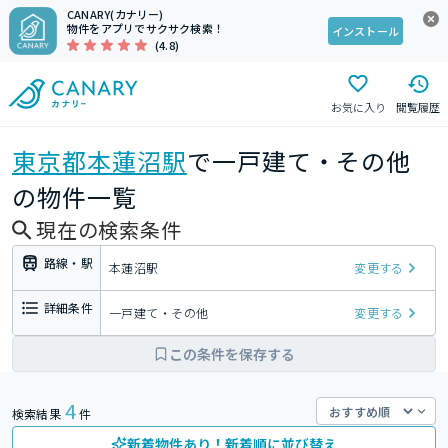
CANARY(カナリー)
物件をアプリでサクサク検索！
インストール
(4.8)
お気に入り
閲覧履歴
東京都
本蓮沼駅
で一戸建て・その他
の物件一覧
現在の検索条件
路線・駅
本蓮沼駅
変更する
詳細条件
一戸建て・その他
変更する
この条件を保存する
4
検索結果
件
新着物件あり！新着順に並び替え