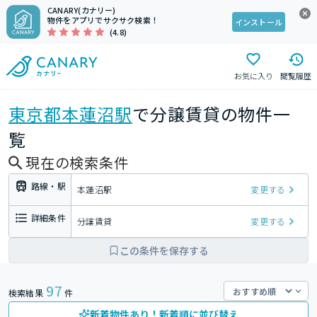
CANARY(カナリー)
物件をアプリでサクサク検索！
インストール
(4.8)
お気に入り
閲覧履歴
東京都
本蓮沼駅
で分譲賃貸の物件一
覧
現在の検索条件
路線・駅
本蓮沼駅
変更する
詳細条件
分譲賃貸
変更する
この条件を保存する
97
検索結果
件
新着物件あり！新着順に並び替え