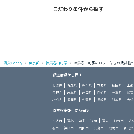
こだわり条件から探す
賃貸Canary
/
東京都
/
練馬春日町駅
/
練馬春日町駅のロフト付きの賃貸物
都道府県から探す
北海道
青森県
岩手県
宮城県
秋田県
山形
長野県
岐阜県
静岡県
愛知県
三重県
滋賀
高知県
福岡県
佐賀県
長崎県
熊本県
大分
政令指定都市から探す
札幌市
道北
道東
道南
道央
仙台市
さ
堺市
神戸市
岡山市
広島市
福岡市
北九州