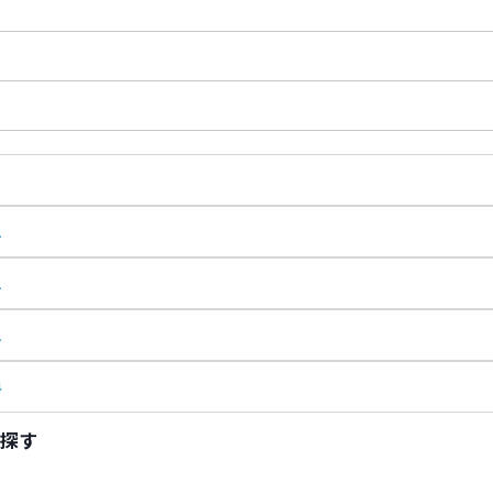
2
2
2
4
探す