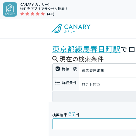
CANARY(カナリー)
物件をアプリでサクサク検索！
(4.8)
東京都
練馬春日町駅
でロ
現在の検索条件
路線・駅
練馬春日町駅
詳細条件
ロフト付き
67
検索結果
件