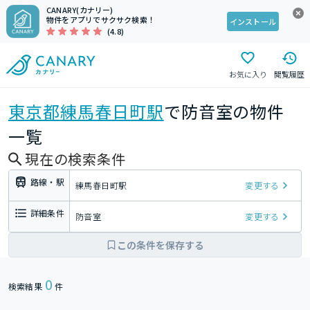
CANARY(カナリー)
物件をアプリでサクサク検索！
インストール
(4.8)
お気に入り
閲覧履歴
東京都
練馬春日町駅
で防音室の物件
一覧
現在の検索条件
路線・駅
練馬春日町駅
変更する
詳細条件
防音室
変更する
この条件を保存する
0
検索結果
件