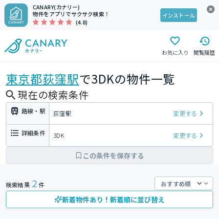
CANARY(カナリー)
物件をアプリでサクサク検索！
インストール
(4.8)
お気に入り
閲覧履歴
東京都
荻窪駅
で3DKの物件一覧
現在の検索条件
路線・駅
荻窪駅
変更する
詳細条件
3DK
変更する
この条件を保存する
2
検索結果
件
新着物件あり！新着順に並び替え