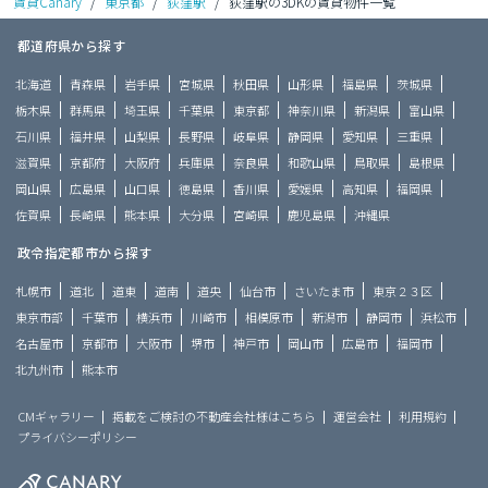
賃貸Canary
/
東京都
/
荻窪駅
/
荻窪駅の3DKの賃貸物件一覧
都道府県から探す
北海道
青森県
岩手県
宮城県
秋田県
山形県
福島県
茨城県
栃木県
群馬県
埼玉県
千葉県
東京都
神奈川県
新潟県
富山県
石川県
福井県
山梨県
長野県
岐阜県
静岡県
愛知県
三重県
滋賀県
京都府
大阪府
兵庫県
奈良県
和歌山県
鳥取県
島根県
岡山県
広島県
山口県
徳島県
香川県
愛媛県
高知県
福岡県
佐賀県
長崎県
熊本県
大分県
宮崎県
鹿児島県
沖縄県
政令指定都市から探す
札幌市
道北
道東
道南
道央
仙台市
さいたま市
東京２３区
東京市部
千葉市
横浜市
川崎市
相模原市
新潟市
静岡市
浜松市
名古屋市
京都市
大阪市
堺市
神戸市
岡山市
広島市
福岡市
北九州市
熊本市
CMギャラリー
掲載をご検討の不動産会社様はこちら
運営会社
利用規約
プライバシーポリシー