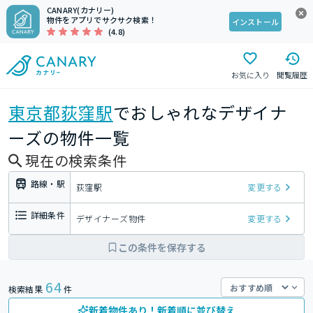
CANARY(カナリー)
物件をアプリでサクサク検索！
インストール
(4.8)
お気に入り
閲覧履歴
東京都
荻窪駅
でおしゃれなデザイナ
ーズの物件一覧
現在の検索条件
路線・駅
荻窪駅
変更する
詳細条件
デザイナーズ物件
変更する
この条件を保存する
64
検索結果
件
新着物件あり！新着順に並び替え