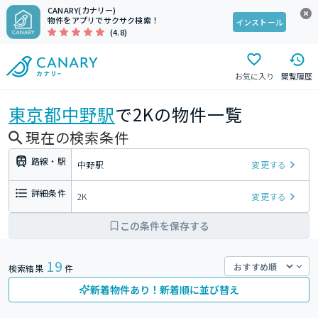
CANARY(カナリー)
物件をアプリでサクサク検索！
インストール
(4.8)
お気に入り
閲覧履歴
東京都
中野駅
で2Kの物件一覧
現在の検索条件
路線・駅
中野駅
変更する
詳細条件
2K
変更する
この条件を保存する
19
検索結果
件
新着物件あり！新着順に並び替え