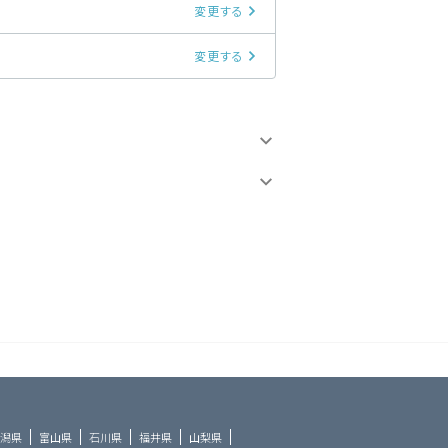
変更する
変更する
潟県
富山県
石川県
福井県
山梨県