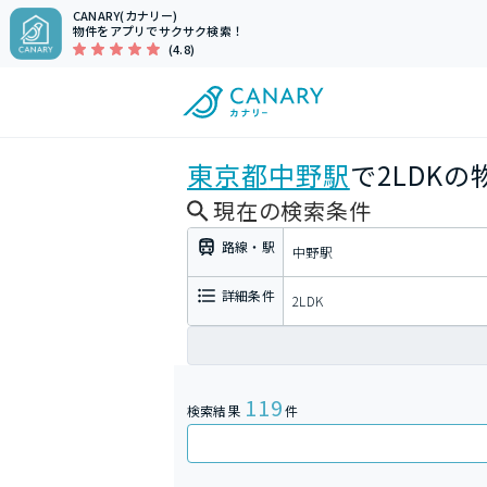
CANARY(カナリー)
物件をアプリでサクサク検索！
(4.8)
東京都
中野駅
で2LDK
現在の検索条件
路線・駅
中野駅
詳細条件
2LDK
119
検索結果
件