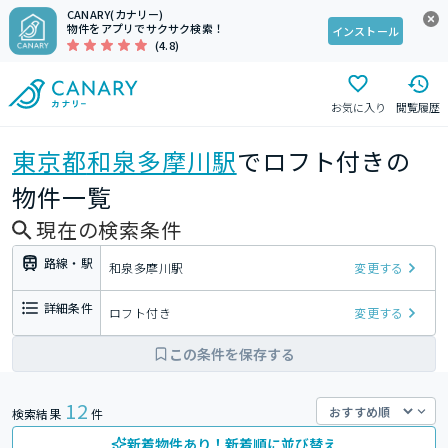
CANARY(カナリー)
物件をアプリでサクサク検索！
インストール
(4.8)
お気に入り
閲覧履歴
東京都
和泉多摩川駅
でロフト付きの
物件一覧
現在の検索条件
路線・駅
和泉多摩川駅
変更する
詳細条件
ロフト付き
変更する
この条件を保存する
12
検索結果
件
新着物件あり！新着順に並び替え